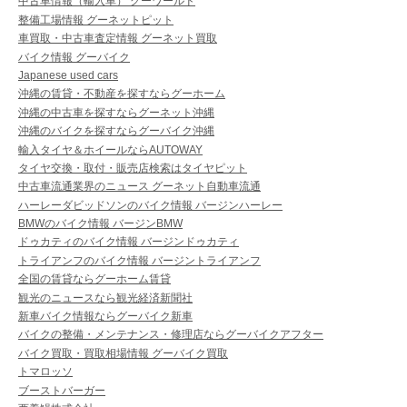
中古車情報（輸入車） グーワールド
整備工場情報 グーネットピット
車買取・中古車査定情報 グーネット買取
バイク情報 グーバイク
Japanese used cars
沖縄の賃貸・不動産を探すならグーホーム
沖縄の中古車を探すならグーネット沖縄
沖縄のバイクを探すならグーバイク沖縄
輸入タイヤ＆ホイールならAUTOWAY
タイヤ交換・取付・販売店検索はタイヤピット
中古車流通業界のニュース グーネット自動車流通
ハーレーダビッドソンのバイク情報 バージンハーレー
BMWのバイク情報 バージンBMW
ドゥカティのバイク情報 バージンドゥカティ
トライアンフのバイク情報 バージントライアンフ
全国の賃貸ならグーホーム賃貸
観光のニュースなら観光経済新聞社
新車バイク情報ならグーバイク新車
バイクの整備・メンテナンス・修理店ならグーバイクアフター
バイク買取・買取相場情報 グーバイク買取
トマロッソ
ブーストバーガー