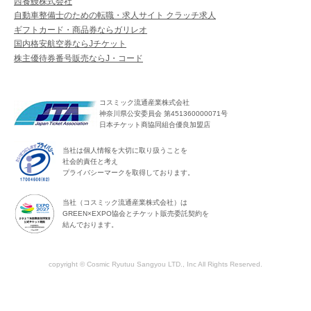
西養鰻株式会社
自動車整備士のための転職・求人サイト クラッチ求人
ギフトカード・商品券ならガリレオ
国内格安航空券ならJチケット
株主優待券番号販売ならJ・コード
コスミック流通産業株式会社
神奈川県公安委員会 第451360000071号
日本チケット商協同組合優良加盟店
当社は個人情報を大切に取り扱うことを
社会的責任と考え
プライバシーマークを取得しております。
当社（コスミック流通産業株式会社）は
GREEN×EXPO協会とチケット販売委託契約を
結んでおります。
copyright © Cosmic Ryutuu Sangyou LTD., Inc All Rights Reserved.