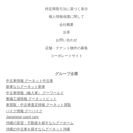
特定商取引法に基づく表示
個人情報保護に関して
会社概要
沿革
お問い合わせ
店舗・テナント物件の募集
コーポレートサイト
グループ企業
中古車情報 グーネット中古車
新車ならグーネット新車
中古車情報（輸入車） グーワールド
整備工場情報 グーネットピット
車買取・中古車査定情報 グーネット買取
バイク情報 グーバイク
Japanese used cars
沖縄の賃貸・不動産を探すならグーホーム
沖縄の中古車を探すならグーネット沖縄