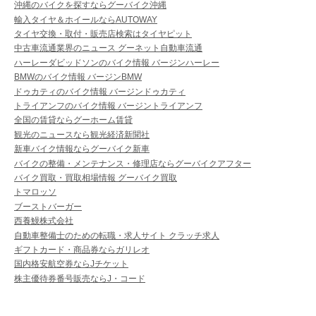
沖縄のバイクを探すならグーバイク沖縄
輸入タイヤ＆ホイールならAUTOWAY
タイヤ交換・取付・販売店検索はタイヤピット
中古車流通業界のニュース グーネット自動車流通
ハーレーダビッドソンのバイク情報 バージンハーレー
BMWのバイク情報 バージンBMW
ドゥカティのバイク情報 バージンドゥカティ
トライアンフのバイク情報 バージントライアンフ
全国の賃貸ならグーホーム賃貸
観光のニュースなら観光経済新聞社
新車バイク情報ならグーバイク新車
バイクの整備・メンテナンス・修理店ならグーバイクアフター
バイク買取・買取相場情報 グーバイク買取
トマロッソ
ブーストバーガー
西養鰻株式会社
自動車整備士のための転職・求人サイト クラッチ求人
ギフトカード・商品券ならガリレオ
国内格安航空券ならJチケット
株主優待券番号販売ならJ・コード