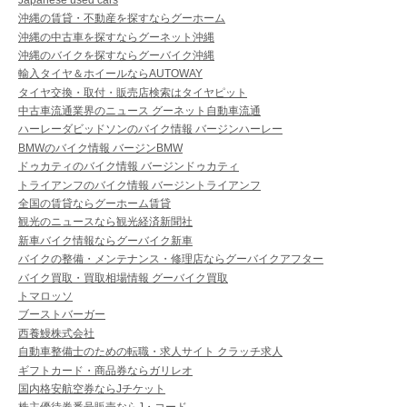
沖縄の賃貸・不動産を探すならグーホーム
沖縄の中古車を探すならグーネット沖縄
沖縄のバイクを探すならグーバイク沖縄
輸入タイヤ＆ホイールならAUTOWAY
タイヤ交換・取付・販売店検索はタイヤピット
中古車流通業界のニュース グーネット自動車流通
ハーレーダビッドソンのバイク情報 バージンハーレー
BMWのバイク情報 バージンBMW
ドゥカティのバイク情報 バージンドゥカティ
トライアンフのバイク情報 バージントライアンフ
全国の賃貸ならグーホーム賃貸
観光のニュースなら観光経済新聞社
新車バイク情報ならグーバイク新車
バイクの整備・メンテナンス・修理店ならグーバイクアフター
バイク買取・買取相場情報 グーバイク買取
トマロッソ
ブーストバーガー
西養鰻株式会社
自動車整備士のための転職・求人サイト クラッチ求人
ギフトカード・商品券ならガリレオ
国内格安航空券ならJチケット