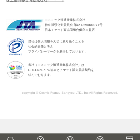
株主優待券番号販売ならJ・コード
コスミック流通産業株式会社
神奈川県公安委員会 第451360000071号
日本チケット商協同組合優良加盟店
当社は個人情報を大切に取り扱うことを
社会的責任と考え
プライバシーマークを取得しております。
当社（コスミック流通産業株式会社）は
GREEN×EXPO協会とチケット販売委託契約を
結んでおります。
copyright © Cosmic Ryutuu Sangyou LTD., Inc All Rights Reserved.