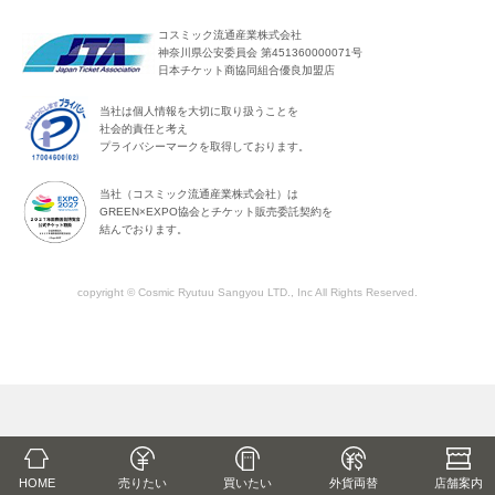
コスミック流通産業株式会社
神奈川県公安委員会 第451360000071号
日本チケット商協同組合優良加盟店
当社は個人情報を大切に取り扱うことを
社会的責任と考え
プライバシーマークを取得しております。
当社（コスミック流通産業株式会社）は
GREEN×EXPO協会とチケット販売委託契約を
結んでおります。
copyright © Cosmic Ryutuu Sangyou LTD., Inc All Rights Reserved.
HOME
売りたい
買いたい
外貨両替
店舗
案内