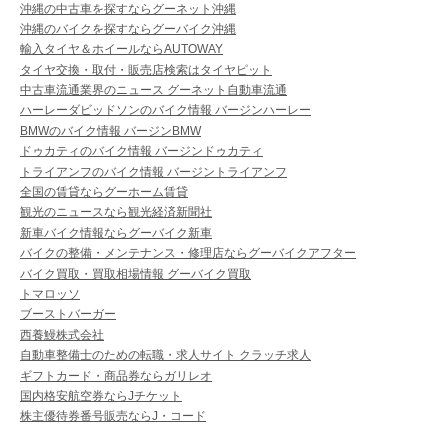
沖縄の中古車を探すならグーネット沖縄
沖縄のバイクを探すならグーバイク沖縄
輸入タイヤ＆ホイールならAUTOWAY
タイヤ交換・取付・販売店検索はタイヤピット
中古車流通業界のニュース グーネット自動車流通
ハーレーダビッドソンのバイク情報 バージンハーレー
BMWのバイク情報 バージンBMW
ドゥカティのバイク情報 バージンドゥカティ
トライアンフのバイク情報 バージントライアンフ
全国の賃貸ならグーホーム賃貸
観光のニュースなら観光経済新聞社
新車バイク情報ならグーバイク新車
バイクの整備・メンテナンス・修理店ならグーバイクアフター
バイク買取・買取相場情報 グーバイク買取
トマロッソ
ブーストバーガー
西養鰻株式会社
自動車整備士のための転職・求人サイト クラッチ求人
ギフトカード・商品券ならガリレオ
国内格安航空券ならJチケット
株主優待券番号販売ならJ・コード