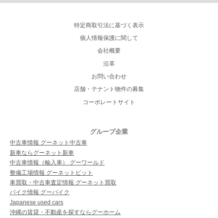
特定商取引法に基づく表示
個人情報保護に関して
会社概要
沿革
お問い合わせ
店舗・テナント物件の募集
コーポレートサイト
グループ企業
中古車情報 グーネット中古車
新車ならグーネット新車
中古車情報（輸入車） グーワールド
整備工場情報 グーネットピット
車買取・中古車査定情報 グーネット買取
バイク情報 グーバイク
Japanese used cars
沖縄の賃貸・不動産を探すならグーホーム