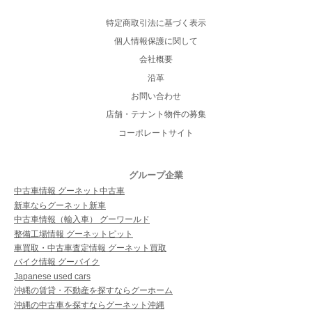
特定商取引法に基づく表示
個人情報保護に関して
会社概要
沿革
お問い合わせ
店舗・テナント物件の募集
コーポレートサイト
グループ企業
中古車情報 グーネット中古車
新車ならグーネット新車
中古車情報（輸入車） グーワールド
整備工場情報 グーネットピット
車買取・中古車査定情報 グーネット買取
バイク情報 グーバイク
Japanese used cars
沖縄の賃貸・不動産を探すならグーホーム
沖縄の中古車を探すならグーネット沖縄