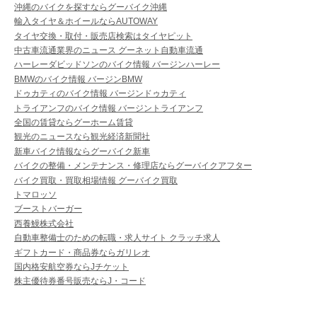
沖縄のバイクを探すならグーバイク沖縄
輸入タイヤ＆ホイールならAUTOWAY
タイヤ交換・取付・販売店検索はタイヤピット
中古車流通業界のニュース グーネット自動車流通
ハーレーダビッドソンのバイク情報 バージンハーレー
BMWのバイク情報 バージンBMW
ドゥカティのバイク情報 バージンドゥカティ
トライアンフのバイク情報 バージントライアンフ
全国の賃貸ならグーホーム賃貸
観光のニュースなら観光経済新聞社
新車バイク情報ならグーバイク新車
バイクの整備・メンテナンス・修理店ならグーバイクアフター
バイク買取・買取相場情報 グーバイク買取
トマロッソ
ブーストバーガー
西養鰻株式会社
自動車整備士のための転職・求人サイト クラッチ求人
ギフトカード・商品券ならガリレオ
国内格安航空券ならJチケット
株主優待券番号販売ならJ・コード