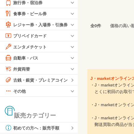
旅行券・宿泊券
食事券・ビール券
レジャー券・入場券・引換券
全0件
価格の高い
プリペイドカード
エンタメチケット
自動車・バス
外貨両替
J・marketオンラ
古銭・銀貨・プレミアコイン
・J・marketオン
その他
とくに初回のお取引で
・J・marketオン
販売カテゴリー
・J・marketオン
郵送買取の商品が当シ
初めての方へ：販売手順