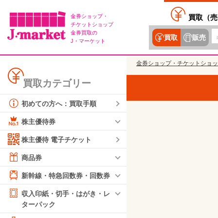
金券ショップ・
買取（
売
チケットショップ
金券買取の
買取
販売
J・マーケット
金券ショップ・チケットショッ
買取カテゴリー
初めての方へ：買取手順
株主優待券
株主優待 電子チケット
商品券
新幹線・特急回数券・回数券
収入印紙・切手・はがき・レ
ターパック