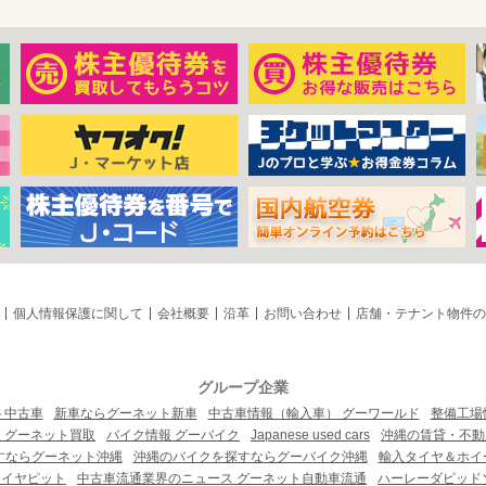
個人情報保護に関して
会社概要
沿革
お問い合わせ
店舗・テナント物件の
グループ企業
ト中古車
新車ならグーネット新車
中古車情報（輸入車） グーワールド
整備工場
 グーネット買取
バイク情報 グーバイク
Japanese used cars
沖縄の賃貸・不動
すならグーネット沖縄
沖縄のバイクを探すならグーバイク沖縄
輸入タイヤ＆ホイー
タイヤピット
中古車流通業界のニュース グーネット自動車流通
ハーレーダビッド