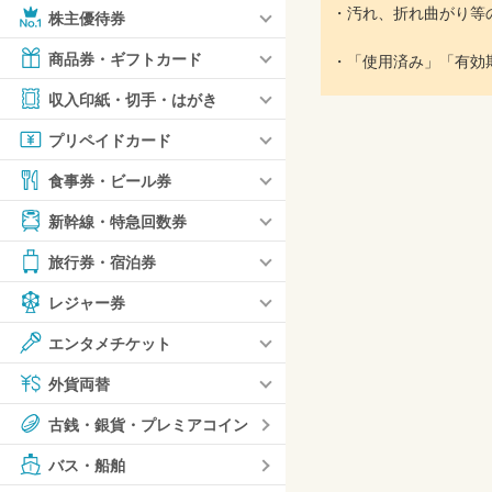
・汚れ、折れ曲がり等
株主優待券
商品券・ギフトカード
・「使用済み」「有効
収入印紙・切手・はがき
プリペイドカード
食事券・ビール券
新幹線・特急回数券
旅行券・宿泊券
レジャー券
エンタメチケット
外貨両替
古銭・銀貨・プレミアコイン
バス・船舶