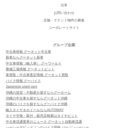
沿革
お問い合わせ
店舗・テナント物件の募集
コーポレートサイト
グループ企業
中古車情報 グーネット中古車
新車ならグーネット新車
中古車情報（輸入車） グーワールド
整備工場情報 グーネットピット
車買取・中古車査定情報 グーネット買取
バイク情報 グーバイク
Japanese used cars
沖縄の賃貸・不動産を探すならグーホーム
沖縄の中古車を探すならグーネット沖縄
沖縄のバイクを探すならグーバイク沖縄
輸入タイヤ＆ホイールならAUTOWAY
タイヤ交換・取付・販売店検索はタイヤピット
中古車流通業界のニュース グーネット自動車流通
ハーレーダビッドソンのバイク情報 バージンハーレー