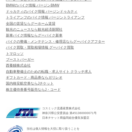
BMWのバイク情報 バージンBMW
ドゥカティのバイク情報 バージンドゥカティ
トライアンフのバイク情報 バージントライアンフ
全国の賃貸ならグーホーム賃貸
観光のニュースなら観光経済新聞社
新車バイク情報ならグーバイク新車
バイクの整備・メンテナンス・修理店ならグーバイクアフター
バイク買取・買取相場情報 グーバイク買取
トマロッソ
ブーストバーガー
西養鰻株式会社
自動車整備士のための転職・求人サイト クラッチ求人
ギフトカード・商品券ならガリレオ
国内格安航空券ならJチケット
株主優待券番号販売ならJ・コード
コスミック流通産業株式会社
神奈川県公安委員会 第451360000071号
日本チケット商協同組合優良加盟店
当社は個人情報を大切に取り扱うことを