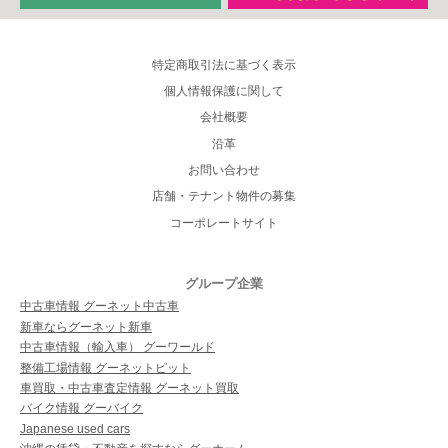
特定商取引法に基づく表示
個人情報保護に関して
会社概要
沿革
お問い合わせ
店舗・テナント物件の募集
コーポレートサイト
グループ企業
中古車情報 グーネット中古車
新車ならグーネット新車
中古車情報（輸入車） グーワールド
整備工場情報 グーネットピット
車買取・中古車査定情報 グーネット買取
バイク情報 グーバイク
Japanese used cars