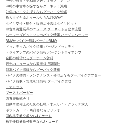
沖縄の賃貸・不動産を探すならグーホーム
沖縄の中古車を探すならグーネット沖縄
沖縄のバイクを探すならグーバイク沖縄
輸入タイヤ＆ホイールならAUTOWAY
タイヤ交換・取付・販売店検索はタイヤピット
中古車流通業界のニュース グーネット自動車流通
ハーレーダビッドソンのバイク情報 バージンハーレー
BMWのバイク情報 バージンBMW
ドゥカティのバイク情報 バージンドゥカティ
トライアンフのバイク情報 バージントライアンフ
全国の賃貸ならグーホーム賃貸
観光のニュースなら観光経済新聞社
新車バイク情報ならグーバイク新車
バイクの整備・メンテナンス・修理店ならグーバイクアフター
バイク買取・買取相場情報 グーバイク買取
トマロッソ
ブーストバーガー
西養鰻株式会社
自動車整備士のための転職・求人サイト クラッチ求人
ギフトカード・商品券ならガリレオ
国内格安航空券ならJチケット
株主優待券番号販売ならJ・コード