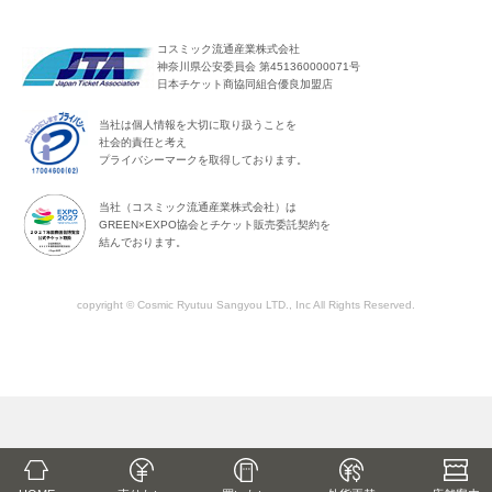
コスミック流通産業株式会社
神奈川県公安委員会 第451360000071号
日本チケット商協同組合優良加盟店
当社は個人情報を大切に取り扱うことを
社会的責任と考え
プライバシーマークを取得しております。
当社（コスミック流通産業株式会社）は
GREEN×EXPO協会とチケット販売委託契約を
結んでおります。
copyright © Cosmic Ryutuu Sangyou LTD., Inc All Rights Reserved.