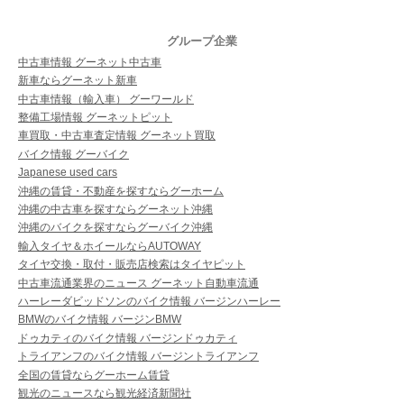
グループ企業
中古車情報 グーネット中古車
新車ならグーネット新車
中古車情報（輸入車） グーワールド
整備工場情報 グーネットピット
車買取・中古車査定情報 グーネット買取
バイク情報 グーバイク
Japanese used cars
沖縄の賃貸・不動産を探すならグーホーム
沖縄の中古車を探すならグーネット沖縄
沖縄のバイクを探すならグーバイク沖縄
輸入タイヤ＆ホイールならAUTOWAY
タイヤ交換・取付・販売店検索はタイヤピット
中古車流通業界のニュース グーネット自動車流通
ハーレーダビッドソンのバイク情報 バージンハーレー
BMWのバイク情報 バージンBMW
ドゥカティのバイク情報 バージンドゥカティ
トライアンフのバイク情報 バージントライアンフ
全国の賃貸ならグーホーム賃貸
観光のニュースなら観光経済新聞社