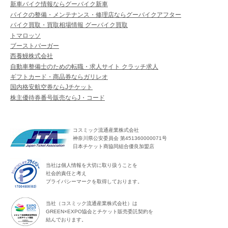
新車バイク情報ならグーバイク新車
バイクの整備・メンテナンス・修理店ならグーバイクアフター
バイク買取・買取相場情報 グーバイク買取
トマロッソ
ブーストバーガー
西養鰻株式会社
自動車整備士のための転職・求人サイト クラッチ求人
ギフトカード・商品券ならガリレオ
国内格安航空券ならJチケット
株主優待券番号販売ならJ・コード
コスミック流通産業株式会社
神奈川県公安委員会 第451360000071号
日本チケット商協同組合優良加盟店
当社は個人情報を大切に取り扱うことを
社会的責任と考え
プライバシーマークを取得しております。
当社（コスミック流通産業株式会社）は
GREEN×EXPO協会とチケット販売委託契約を
結んでおります。