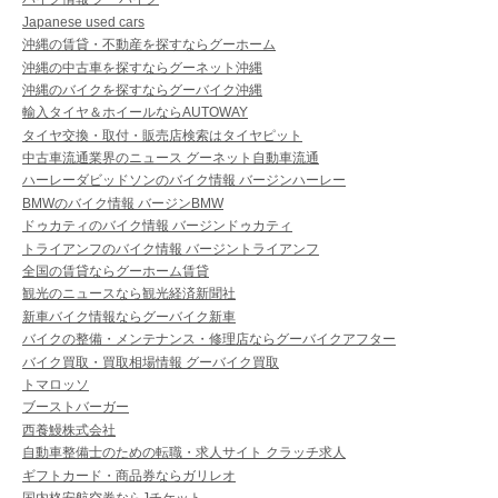
Japanese used cars
沖縄の賃貸・不動産を探すならグーホーム
沖縄の中古車を探すならグーネット沖縄
沖縄のバイクを探すならグーバイク沖縄
輸入タイヤ＆ホイールならAUTOWAY
タイヤ交換・取付・販売店検索はタイヤピット
中古車流通業界のニュース グーネット自動車流通
ハーレーダビッドソンのバイク情報 バージンハーレー
BMWのバイク情報 バージンBMW
ドゥカティのバイク情報 バージンドゥカティ
トライアンフのバイク情報 バージントライアンフ
全国の賃貸ならグーホーム賃貸
観光のニュースなら観光経済新聞社
新車バイク情報ならグーバイク新車
バイクの整備・メンテナンス・修理店ならグーバイクアフター
バイク買取・買取相場情報 グーバイク買取
トマロッソ
ブーストバーガー
西養鰻株式会社
自動車整備士のための転職・求人サイト クラッチ求人
ギフトカード・商品券ならガリレオ
国内格安航空券ならJチケット