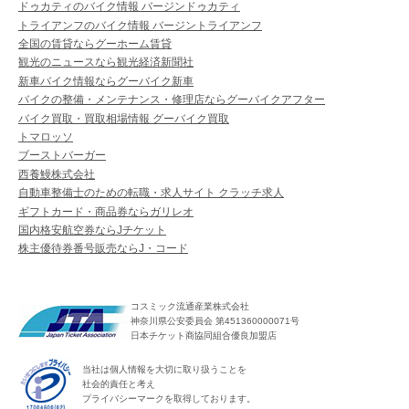
ドゥカティのバイク情報 バージンドゥカティ
トライアンフのバイク情報 バージントライアンフ
全国の賃貸ならグーホーム賃貸
観光のニュースなら観光経済新聞社
新車バイク情報ならグーバイク新車
バイクの整備・メンテナンス・修理店ならグーバイクアフター
バイク買取・買取相場情報 グーバイク買取
トマロッソ
ブーストバーガー
西養鰻株式会社
自動車整備士のための転職・求人サイト クラッチ求人
ギフトカード・商品券ならガリレオ
国内格安航空券ならJチケット
株主優待券番号販売ならJ・コード
コスミック流通産業株式会社
神奈川県公安委員会 第451360000071号
日本チケット商協同組合優良加盟店
当社は個人情報を大切に取り扱うことを
社会的責任と考え
プライバシーマークを取得しております。