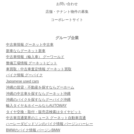
お問い合わせ
店舗・テナント物件の募集
コーポレートサイト
グループ企業
中古車情報 グーネット中古車
新車ならグーネット新車
中古車情報（輸入車） グーワールド
整備工場情報 グーネットピット
車買取・中古車査定情報 グーネット買取
バイク情報 グーバイク
Japanese used cars
沖縄の賃貸・不動産を探すならグーホーム
沖縄の中古車を探すならグーネット沖縄
沖縄のバイクを探すならグーバイク沖縄
輸入タイヤ＆ホイールならAUTOWAY
タイヤ交換・取付・販売店検索はタイヤピット
中古車流通業界のニュース グーネット自動車流通
ハーレーダビッドソンのバイク情報 バージンハーレー
BMWのバイク情報 バージンBMW