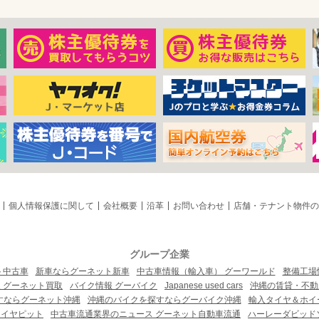
個人情報保護に関して
会社概要
沿革
お問い合わせ
店舗・テナント物件の
グループ企業
ト中古車
新車ならグーネット新車
中古車情報（輸入車） グーワールド
整備工場
 グーネット買取
バイク情報 グーバイク
Japanese used cars
沖縄の賃貸・不動
すならグーネット沖縄
沖縄のバイクを探すならグーバイク沖縄
輸入タイヤ＆ホイー
タイヤピット
中古車流通業界のニュース グーネット自動車流通
ハーレーダビッド