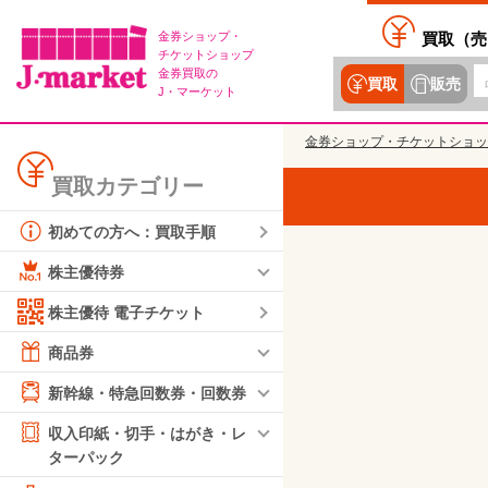
金券ショップ・
買取（
売
チケットショップ
金券買取の
買取
販売
J・マーケット
金券ショップ・チケットショッ
買取カテゴリー
初めての方へ：買取手順
株主優待券
株主優待 電子チケット
商品券
新幹線・特急回数券・回数券
収入印紙・切手・はがき・レ
ターパック