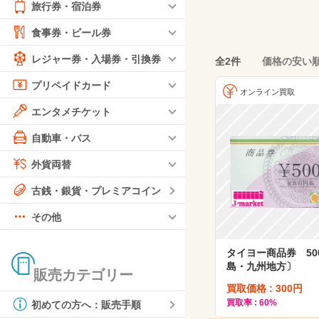
旅行券・宿泊券
食事券・ビール券
レジャー券・入場券・引換券
全2件
価格の安い
プリペイドカード
オンライン買取
エンタメチケット
自動車・バス
外貨両替
古銭・銀貨・プレミアコイン
その他
タイヨー商品券 50
島・九州地方〕
販売カテゴリー
買取価格 : 300円
買取率 : 60%
初めての方へ：販売手順