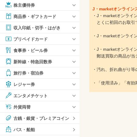
株主優待券
J・marketオンラ
・J・marketオン
商品券・ギフトカード
とくに初回のお取引で
収入印紙・切手・はがき
・J・marketオン
プリペイドカード
・J・marketオン
食事券・ビール券
郵送買取の商品が当シ
新幹線・特急回数券
・汚れ、折れ曲がり等
旅行券・宿泊券
・「使用済み」「有効
レジャー券
エンタメチケット
外貨両替
古銭・銀貨・プレミアコイン
バス・船舶