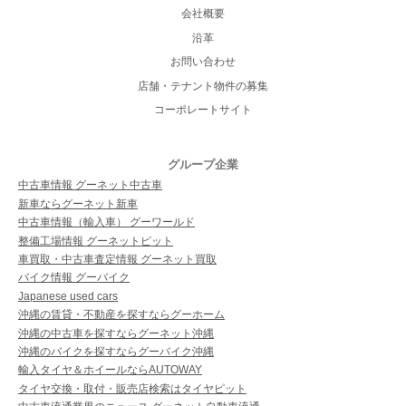
会社概要
沿革
お問い合わせ
店舗・テナント物件の募集
コーポレートサイト
グループ企業
中古車情報 グーネット中古車
新車ならグーネット新車
中古車情報（輸入車） グーワールド
整備工場情報 グーネットピット
車買取・中古車査定情報 グーネット買取
バイク情報 グーバイク
Japanese used cars
沖縄の賃貸・不動産を探すならグーホーム
沖縄の中古車を探すならグーネット沖縄
沖縄のバイクを探すならグーバイク沖縄
輸入タイヤ＆ホイールならAUTOWAY
タイヤ交換・取付・販売店検索はタイヤピット