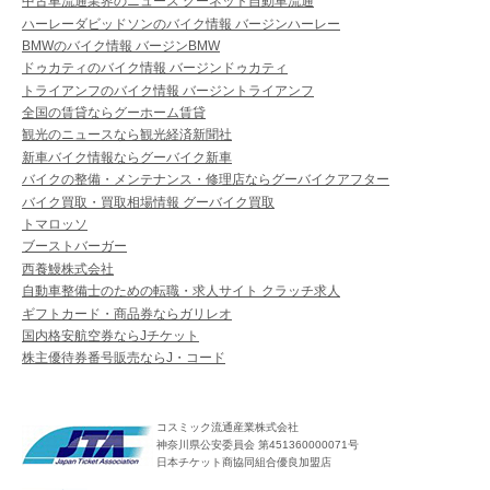
中古車流通業界のニュース グーネット自動車流通
ハーレーダビッドソンのバイク情報 バージンハーレー
BMWのバイク情報 バージンBMW
ドゥカティのバイク情報 バージンドゥカティ
トライアンフのバイク情報 バージントライアンフ
全国の賃貸ならグーホーム賃貸
観光のニュースなら観光経済新聞社
新車バイク情報ならグーバイク新車
バイクの整備・メンテナンス・修理店ならグーバイクアフター
バイク買取・買取相場情報 グーバイク買取
トマロッソ
ブーストバーガー
西養鰻株式会社
自動車整備士のための転職・求人サイト クラッチ求人
ギフトカード・商品券ならガリレオ
国内格安航空券ならJチケット
株主優待券番号販売ならJ・コード
コスミック流通産業株式会社
神奈川県公安委員会 第451360000071号
日本チケット商協同組合優良加盟店