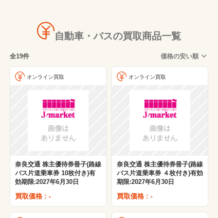
八甲田ロープウェー
ヤマウラ
自動車・バスの買取商品一覧
関東バス
全19件
価格の安い順
三重交通
立山黒部貫光
オンライン買取
オンライン買取
富山地方鉄道
神姫バス
第一交通産業
北海道中央バス
奈良交通 株主優待券冊子(路線
奈良交通 株主優待券冊子(路線
バス片道乗車券 10枚付き)有
バス片道乗車券 ４枚付き)有効
効期限:2027年6月30日
期限:2027年6月30日
買取価格 : -
買取価格 : -