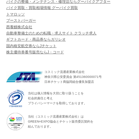
バイクの整備・メンテナンス・修理店ならグーバイクアフター
バイク買取・買取相場情報 グーバイク買取
トマロッソ
ブーストバーガー
西養鰻株式会社
自動車整備士のための転職・求人サイト クラッチ求人
ギフトカード・商品券ならガリレオ
国内格安航空券ならJチケット
株主優待券番号販売ならJ・コード
コスミック流通産業株式会社
神奈川県公安委員会 第451360000071号
日本チケット商協同組合優良加盟店
当社は個人情報を大切に取り扱うことを
社会的責任と考え
プライバシーマークを取得しております。
当社（コスミック流通産業株式会社）は
GREEN×EXPO協会とチケット販売委託契約を
結んでおります。