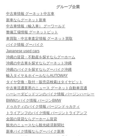
グループ企業
中古車情報 グーネット中古車
新車ならグーネット新車
中古車情報（輸入車） グーワールド
整備工場情報 グーネットピット
車買取・中古車査定情報 グーネット買取
バイク情報 グーバイク
Japanese used cars
沖縄の賃貸・不動産を探すならグーホーム
沖縄の中古車を探すならグーネット沖縄
沖縄のバイクを探すならグーバイク沖縄
輸入タイヤ＆ホイールならAUTOWAY
タイヤ交換・取付・販売店検索はタイヤピット
中古車流通業界のニュース グーネット自動車流通
ハーレーダビッドソンのバイク情報 バージンハーレー
BMWのバイク情報 バージンBMW
ドゥカティのバイク情報 バージンドゥカティ
トライアンフのバイク情報 バージントライアンフ
全国の賃貸ならグーホーム賃貸
観光のニュースなら観光経済新聞社
新車バイク情報ならグーバイク新車