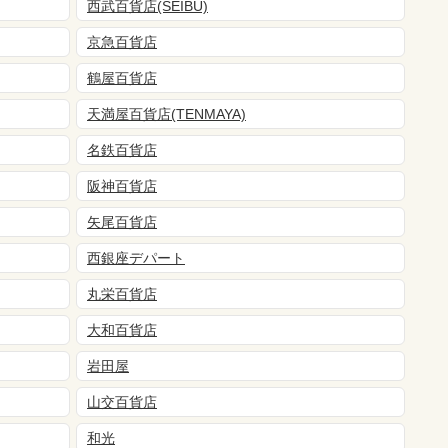
西武百貨店(SEIBU)
京急百貨店
鶴屋百貨店
天満屋百貨店(TENMAYA)
名鉄百貨店
阪神百貨店
矢尾百貨店
西銀座デパート
丸栄百貨店
大和百貨店
岩田屋
山交百貨店
和光