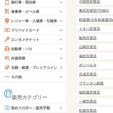
小田急百貨店
旅行券・宿泊券
東武百貨店(TOBU)
食事券・ビール券
松坂屋(大丸松坂屋(DA
レジャー券・入場券・引換券
トキハ百貨店
プリペイドカード
阪急百貨店
エンタメチケット
山陽百貨店
自動車・バス
遠鉄百貨店
外貨両替
ボンベルタ
古銭・銀貨・プレミアコイン
京成百貨店
その他
プランタン銀座
福田屋百貨店
販売カテゴリー
一畑百貨店
初めての方へ：販売手順
松屋百貨店