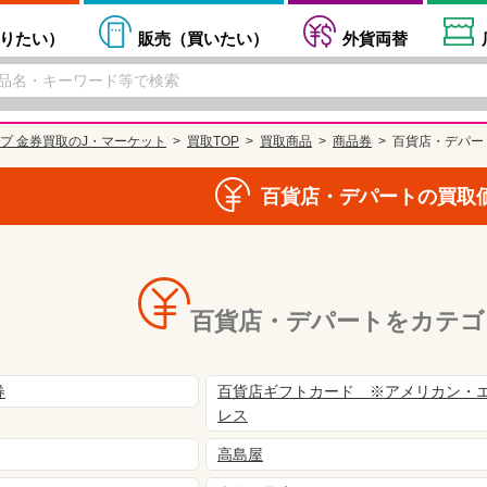
りたい
）
販売（
買いたい
）
外貨両替
プ 金券買取のJ・マーケット
買取TOP
買取商品
商品券
百貨店・デパー
百貨店・デパートの買取
百貨店・デパートをカテゴ
券
百貨店ギフトカード ※アメリカン・
レス
高島屋