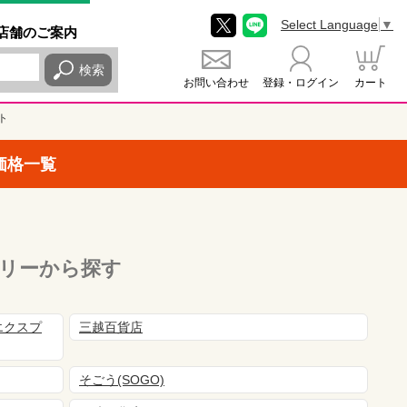
Select Language
▼
店舗
のご
案内
検索
お問い合わせ
登録・ログイン
カート
ト
価格一覧
リーから探す
エクスプ
三越百貨店
そごう(SOGO)