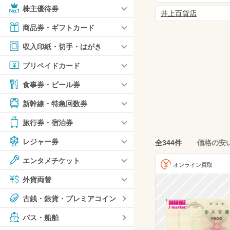
株主優待券
井上百貨店
商品券・ギフトカード
収入印紙・切手・はがき
プリペイドカード
食事券・ビール券
新幹線・特急回数券
旅行券・宿泊券
レジャー券
全344件
価格の安
エンタメチケット
オンライン買取
外貨両替
古銭・銀貨・プレミアコイン
バス・船舶