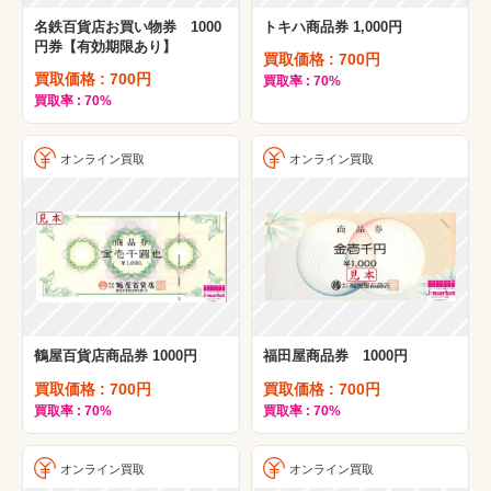
名鉄百貨店お買い物券 1000
トキハ商品券 1,000円
丸栄百貨店
円券【有効期限あり】
買取価格 : 700円
プランタン銀座
買取価格 : 700円
買取率 : 70%
買取率 : 70%
井筒屋百貨店
大和百貨店
オンライン買取
オンライン買取
福田屋百貨店
スズラン百貨店
岩田屋
一畑百貨店
丸広百貨店
山交百貨店
鶴屋百貨店商品券 1000円
福田屋商品券 1000円
松屋百貨店
買取価格 : 700円
買取価格 : 700円
買取率 : 70%
買取率 : 70%
八木橋百貨店
和光
オンライン買取
オンライン買取
井上百貨店