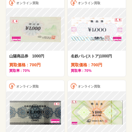
オンライン買取
オンライン買取
阪急百貨店
京阪百貨店
名鉄百貨店
山陽百貨店
京王百貨店
阪神百貨店
山陽商品券 1000円
名鉄パレ(ストア)1000円
買取価格 : 700円
買取価格 : 700円
遠鉄百貨店
買取率 : 70%
買取率 : 70%
京王グループ
矢尾百貨店
オンライン買取
オンライン買取
ボンベルタ
さいか屋
西銀座デパート
京成百貨店
東急ハンズ