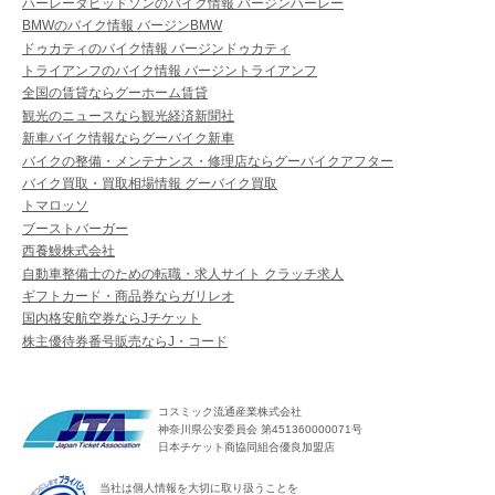
ハーレーダビッドソンのバイク情報 バージンハーレー
BMWのバイク情報 バージンBMW
ドゥカティのバイク情報 バージンドゥカティ
トライアンフのバイク情報 バージントライアンフ
全国の賃貸ならグーホーム賃貸
観光のニュースなら観光経済新聞社
新車バイク情報ならグーバイク新車
バイクの整備・メンテナンス・修理店ならグーバイクアフター
バイク買取・買取相場情報 グーバイク買取
トマロッソ
ブーストバーガー
西養鰻株式会社
自動車整備士のための転職・求人サイト クラッチ求人
ギフトカード・商品券ならガリレオ
国内格安航空券ならJチケット
株主優待券番号販売ならJ・コード
コスミック流通産業株式会社
神奈川県公安委員会 第451360000071号
日本チケット商協同組合優良加盟店
当社は個人情報を大切に取り扱うことを