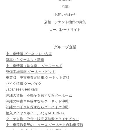
沿革
お問い合わせ
店舗・テナント物件の募集
コーポレートサイト
グループ企業
中古車情報 グーネット中古車
新車ならグーネット新車
中古車情報（輸入車） グーワールド
整備工場情報 グーネットピット
車買取・中古車査定情報 グーネット買取
バイク情報 グーバイク
Japanese used cars
沖縄の賃貸・不動産を探すならグーホーム
沖縄の中古車を探すならグーネット沖縄
沖縄のバイクを探すならグーバイク沖縄
輸入タイヤ＆ホイールならAUTOWAY
タイヤ交換・取付・販売店検索はタイヤピット
中古車流通業界のニュース グーネット自動車流通