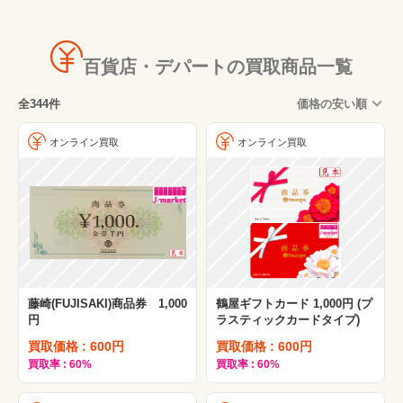
高島屋
そごう(SOGO)
百貨店・デパートの買取商品一覧
小田急百貨店
全344件
価格の安い順
東急百貨店(TOKYU)
西武百貨店(SEIBU)
オンライン買取
オンライン買取
東武百貨店(TOBU)
大丸百貨店(大丸松坂屋(DAIMARU)
京急百貨店
松坂屋(大丸松坂屋(DAIMARU)
近鉄百貨店
藤崎(FUJISAKI)商品券 1,000
鶴屋ギフトカード 1,000円 (プ
鶴屋百貨店
円
ラスティックカードタイプ)
トキハ百貨店
買取価格 : 600円
買取価格 : 600円
買取率 : 60%
買取率 : 60%
天満屋百貨店(TENMAYA)
福屋百貨店