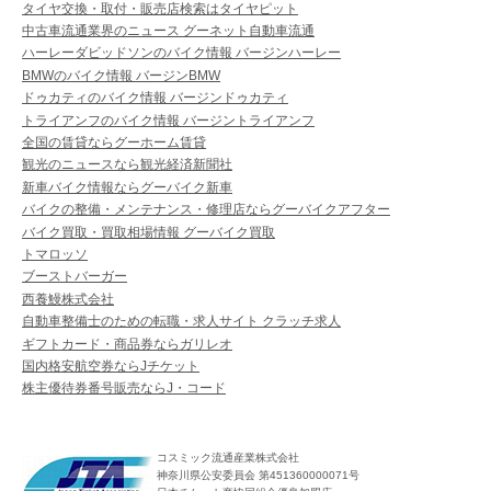
タイヤ交換・取付・販売店検索はタイヤピット
中古車流通業界のニュース グーネット自動車流通
ハーレーダビッドソンのバイク情報 バージンハーレー
BMWのバイク情報 バージンBMW
ドゥカティのバイク情報 バージンドゥカティ
トライアンフのバイク情報 バージントライアンフ
全国の賃貸ならグーホーム賃貸
観光のニュースなら観光経済新聞社
新車バイク情報ならグーバイク新車
バイクの整備・メンテナンス・修理店ならグーバイクアフター
バイク買取・買取相場情報 グーバイク買取
トマロッソ
ブーストバーガー
西養鰻株式会社
自動車整備士のための転職・求人サイト クラッチ求人
ギフトカード・商品券ならガリレオ
国内格安航空券ならJチケット
株主優待券番号販売ならJ・コード
コスミック流通産業株式会社
神奈川県公安委員会 第451360000071号