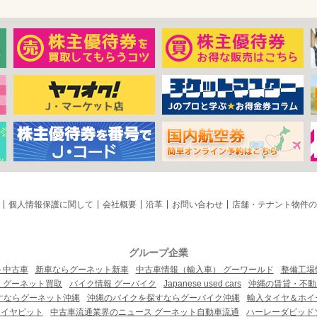
個人情報保護に関して
会社概要
沿革
お問い合わせ
店舗・テナント物件の
グループ企業
ト中古車
新車ならグーネット新車
中古車情報（輸入車） グーワールド
整備工場
 グーネット買取
バイク情報 グーバイク
Japanese used cars
沖縄の賃貸・不動
すならグーネット沖縄
沖縄のバイクを探すならグーバイク沖縄
輸入タイヤ＆ホイー
タイヤピット
中古車流通業界のニュース グーネット自動車流通
ハーレーダビッド