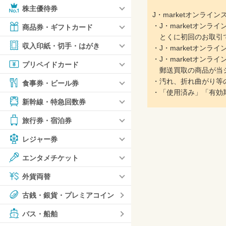
株主優待券
J・marketオンラ
・J・marketオン
商品券・ギフトカード
とくに初回のお取引で
収入印紙・切手・はがき
・J・marketオン
・J・marketオン
プリペイドカード
郵送買取の商品が当シ
・汚れ、折れ曲がり等
食事券・ビール券
・「使用済み」「有効
新幹線・特急回数券
旅行券・宿泊券
レジャー券
エンタメチケット
外貨両替
古銭・銀貨・プレミアコイン
バス・船舶