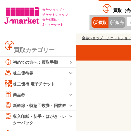
金券ショップ・
買取（
売
チケットショップ
金券買取の
買取
販売
J・マーケット
金券ショップ・チケットショッ
買取カテゴリー
初めての方へ：買取手順
株主優待券
株主優待 電子チケット
商品券
新幹線・特急回数券・回数券
収入印紙・切手・はがき・レ
ターパック