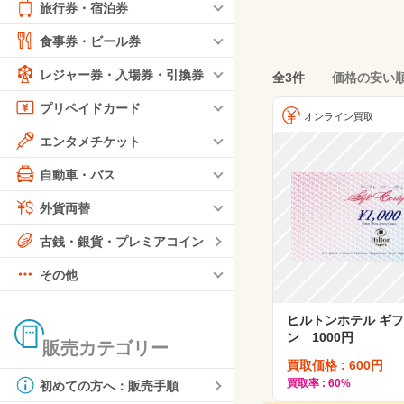
旅行券・宿泊券
食事券・ビール券
レジャー券・入場券・引換券
全3件
価格の安い
プリペイドカード
オンライン買取
エンタメチケット
自動車・バス
外貨両替
古銭・銀貨・プレミアコイン
その他
ヒルトンホテル ギ
ン 1000円
販売カテゴリー
買取価格 : 600円
買取率 : 60%
初めての方へ：販売手順