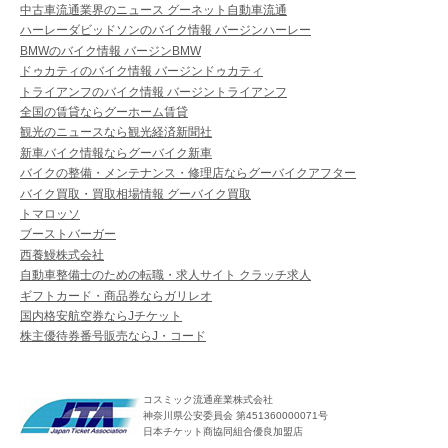
中古車流通業界のニュース グーネット自動車流通
ハーレーダビッドソンのバイク情報 バージンハーレー
BMWのバイク情報 バージンBMW
ドゥカティのバイク情報 バージンドゥカティ
トライアンフのバイク情報 バージントライアンフ
全国の賃貸ならグーホーム賃貸
観光のニュースなら観光経済新聞社
新車バイク情報ならグーバイク新車
バイクの整備・メンテナンス・修理店ならグーバイクアフター
バイク買取・買取相場情報 グーバイク買取
トマロッソ
ブーストバーガー
西養鰻株式会社
自動車整備士のための転職・求人サイト クラッチ求人
ギフトカード・商品券ならガリレオ
国内格安航空券ならJチケット
株主優待券番号販売ならJ・コード
コスミック流通産業株式会社
神奈川県公安委員会 第451360000071号
日本チケット商協同組合優良加盟店