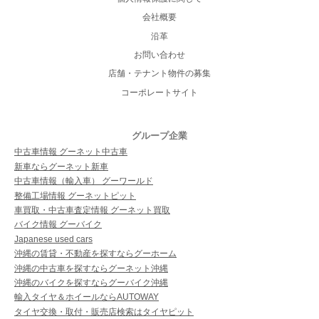
会社概要
沿革
お問い合わせ
店舗・テナント物件の募集
コーポレートサイト
グループ企業
中古車情報 グーネット中古車
新車ならグーネット新車
中古車情報（輸入車） グーワールド
整備工場情報 グーネットピット
車買取・中古車査定情報 グーネット買取
バイク情報 グーバイク
Japanese used cars
沖縄の賃貸・不動産を探すならグーホーム
沖縄の中古車を探すならグーネット沖縄
沖縄のバイクを探すならグーバイク沖縄
輸入タイヤ＆ホイールならAUTOWAY
タイヤ交換・取付・販売店検索はタイヤピット