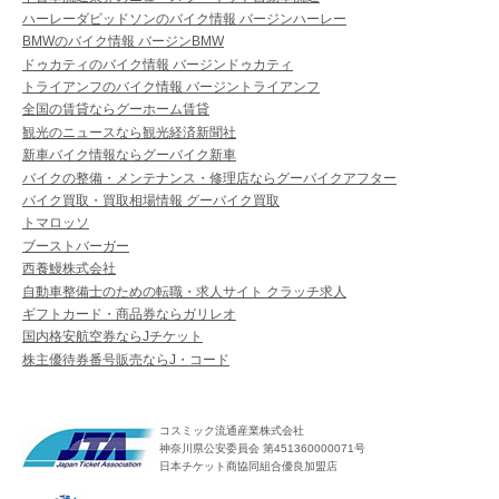
ハーレーダビッドソンのバイク情報 バージンハーレー
BMWのバイク情報 バージンBMW
ドゥカティのバイク情報 バージンドゥカティ
トライアンフのバイク情報 バージントライアンフ
全国の賃貸ならグーホーム賃貸
観光のニュースなら観光経済新聞社
新車バイク情報ならグーバイク新車
バイクの整備・メンテナンス・修理店ならグーバイクアフター
バイク買取・買取相場情報 グーバイク買取
トマロッソ
ブーストバーガー
西養鰻株式会社
自動車整備士のための転職・求人サイト クラッチ求人
ギフトカード・商品券ならガリレオ
国内格安航空券ならJチケット
株主優待券番号販売ならJ・コード
コスミック流通産業株式会社
神奈川県公安委員会 第451360000071号
日本チケット商協同組合優良加盟店