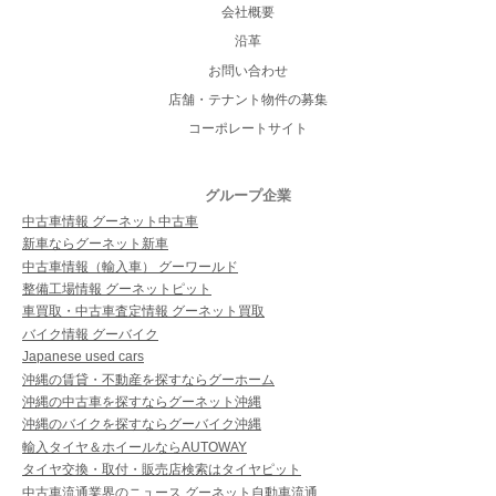
会社概要
沿革
お問い合わせ
店舗・テナント物件の募集
コーポレートサイト
グループ企業
中古車情報 グーネット中古車
新車ならグーネット新車
中古車情報（輸入車） グーワールド
整備工場情報 グーネットピット
車買取・中古車査定情報 グーネット買取
バイク情報 グーバイク
Japanese used cars
沖縄の賃貸・不動産を探すならグーホーム
沖縄の中古車を探すならグーネット沖縄
沖縄のバイクを探すならグーバイク沖縄
輸入タイヤ＆ホイールならAUTOWAY
タイヤ交換・取付・販売店検索はタイヤピット
中古車流通業界のニュース グーネット自動車流通