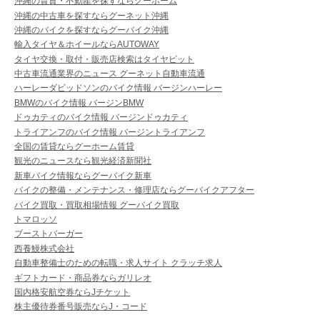
沖縄の賃貸・不動産を探すならグーホーム
沖縄の中古車を探すならグーネット沖縄
沖縄のバイクを探すならグーバイク沖縄
輸入タイヤ＆ホイールならAUTOWAY
タイヤ交換・取付・販売店検索はタイヤピット
中古車流通業界のニュース グーネット自動車流通
ハーレーダビッドソンのバイク情報 バージンハーレー
BMWのバイク情報 バージンBMW
ドゥカティのバイク情報 バージンドゥカティ
トライアンフのバイク情報 バージントライアンフ
全国の賃貸ならグーホーム賃貸
観光のニュースなら観光経済新聞社
新車バイク情報ならグーバイク新車
バイクの整備・メンテナンス・修理店ならグーバイクアフター
バイク買取・買取相場情報 グーバイク買取
トマロッソ
ブーストバーガー
西養鰻株式会社
自動車整備士のための転職・求人サイト クラッチ求人
ギフトカード・商品券ならガリレオ
国内格安航空券ならJチケット
株主優待券番号販売ならJ・コード