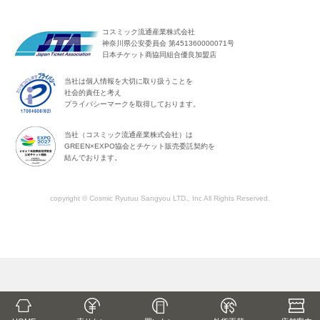
コスミック流通産業株式会社
神奈川県公安委員会 第451360000071号
日本チケット商協同組合優良加盟店
当社は個人情報を大切に取り扱うことを
社会的責任と考え
プライバシーマークを取得しております。
当社（コスミック流通産業株式会社）は
GREEN×EXPO協会とチケット販売委託契約を
結んでおります。
copyright © Cosmic Ryutuu Sangyou LTD., Inc All Rights Reserved.