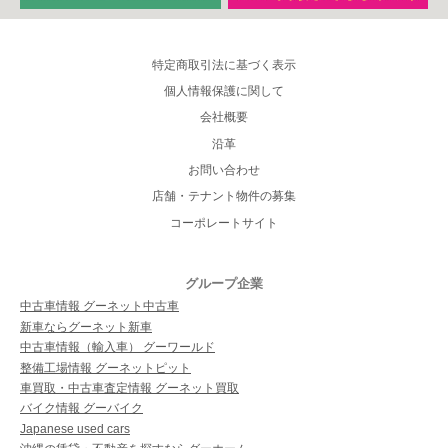
特定商取引法に基づく表示
個人情報保護に関して
会社概要
沿革
お問い合わせ
店舗・テナント物件の募集
コーポレートサイト
グループ企業
中古車情報 グーネット中古車
新車ならグーネット新車
中古車情報（輸入車） グーワールド
整備工場情報 グーネットピット
車買取・中古車査定情報 グーネット買取
バイク情報 グーバイク
Japanese used cars