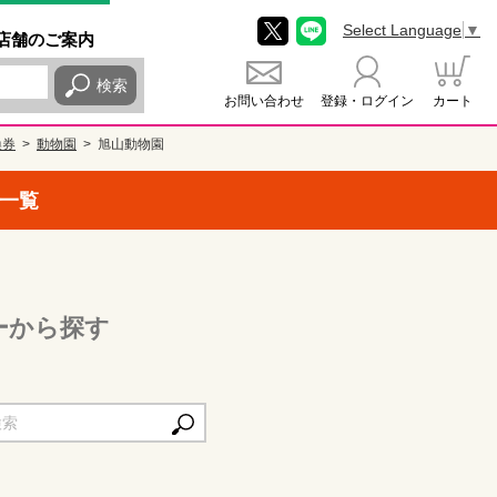
Select Language
▼
店舗
のご
案内
検索
お問い合わせ
登録・ログイン
カート
換券
動物園
旭山動物園
一覧
ーから探す