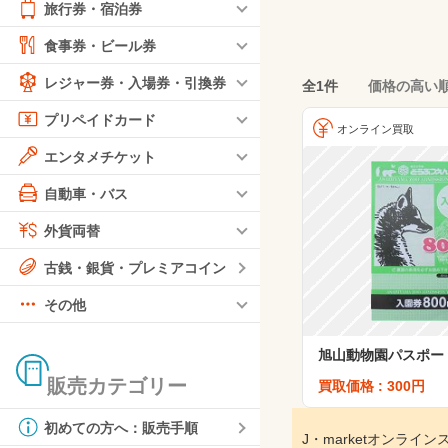
旅行券・宿泊券
食事券・ビール券
レジャー券・入場券・引換券
全1件
価格の高い
プリペイドカード
オンライン買取
エンタメチケット
自動車・バス
外貨両替
古銭・銀貨・プレミアコイン
その他
旭山動物園パスポー
販売カテゴリー
買取価格 : 300円
初めての方へ：販売手順
J・marketオンラ