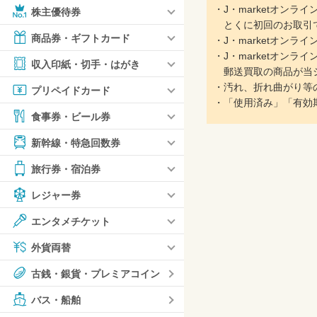
・J・marketオン
株主優待券
とくに初回のお取引で
商品券・ギフトカード
・J・marketオン
・J・marketオン
収入印紙・切手・はがき
郵送買取の商品が当シ
・汚れ、折れ曲がり等
プリペイドカード
・「使用済み」「有効
食事券・ビール券
新幹線・特急回数券
旅行券・宿泊券
レジャー券
エンタメチケット
外貨両替
古銭・銀貨・プレミアコイン
バス・船舶