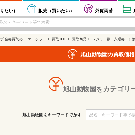
りたい
）
販売（
買いたい
）
外貨両替
プ 金券買取のJ・マーケット
買取TOP
買取商品
レジャー券・入場券・引
旭山動物園の買取価格
旭山動物園をカテゴリ
旭山動物園をキーワードで探す