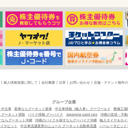
個人情報保護に関して
会社概要
沿革
お問い合わせ
店舗・テナント物件の
グループ企業
ト中古車
新車ならグーネット新車
中古車情報（輸入車） グーワールド
整備工場
 グーネット買取
バイク情報 グーバイク
Japanese used cars
沖縄の賃貸・不動
すならグーネット沖縄
沖縄のバイクを探すならグーバイク沖縄
輸入タイヤ＆ホイー
タイヤピット
中古車流通業界のニュース グーネット自動車流通
ハーレーダビッド