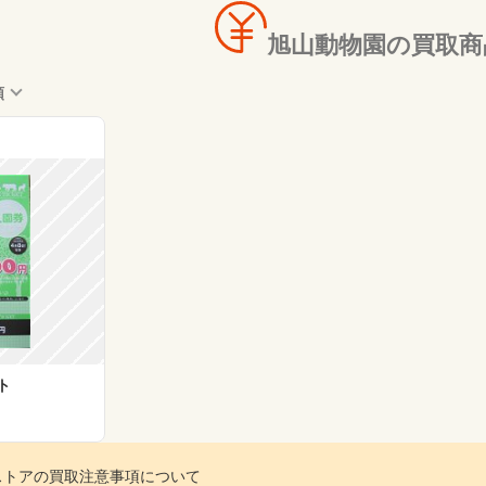
旭山動物園の買取商
順
ト
インストアの買取注意事項について