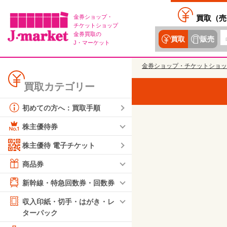
金券ショップ・
買取（
売
チケットショップ
金券買取の
買取
販売
J・マーケット
金券ショップ・チケットショッ
買取カテゴリー
初めての方へ：買取手順
株主優待券
株主優待 電子チケット
商品券
新幹線・特急回数券・回数券
収入印紙・切手・はがき・レ
ターパック