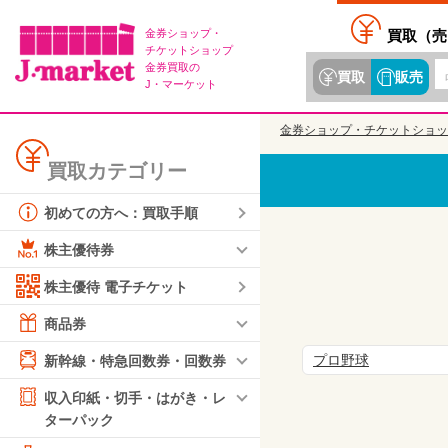
金券ショップ・
買取（
売
チケットショップ
金券買取の
買取
販売
J・マーケット
金券ショップ・チケットショッ
買取カテゴリー
初めての方へ：買取手順
株主優待券
株主優待 電子チケット
商品券
プロ野球
新幹線・特急回数券・回数券
収入印紙・切手・はがき・レ
ターパック