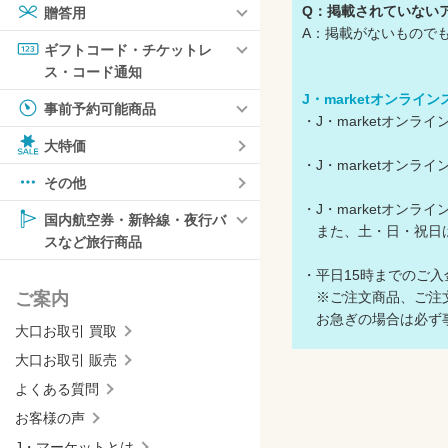
Q：掲載されていない
贈答用
A：掲載がないもので
ギフトコード・チケットレ
ス・コード通知
J・marketオンライ
事前予約可能商品
・J・marketオン
大特価
・J・marketオン
その他
・J・marketオン
国内航空券・新幹線・夜行バ
また、土・日・祝日
スなど旅行商品
・平日15時までのご
※ご注文商品、ご注文
ご案内
お急ぎの場合は必ず事
大口お取引 買取
大口お取引 販売
よくある質問
お客様の声
J・マーケットとは