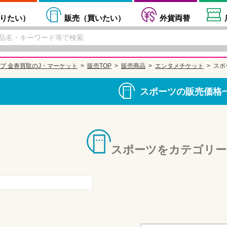
りたい
）
販売（
買いたい
）
外貨両替
プ 金券買取のJ・マーケット
販売TOP
販売商品
エンタメチケット
スポ
スポーツの販売価格
スポーツをカテゴリー