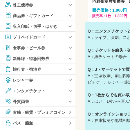
内野指定席引換券 2
株主優待券
販売価格 : 1,800円
商品券・ギフトカード
販売率 : 1枚 1,800円
収入印紙・切手・はがき
Q：エンタメチケット
プリペイドカード
A：ライブ、演劇、ス
食事券・ビール券
Q：チケットを紛失・
A：紙チケットの場合
新幹線・特急回数券
Q：J・マーケットで
旅行券・宿泊券
A：宝塚歌劇、劇団四
レジャー券
ビチケ）、レジャー施
エンタメチケット
Q：1枚からでも買い
A：はい、1枚から喜
外貨両替
古銭・銀貨・プレミアコイン
Q：オンラインショッ
A：在庫状況や地域相
バス・船舶