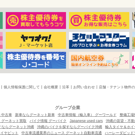
個人情報保護に関して
会社概要
沿革
お問い合わせ
店舗・テナント物件の
グループ企業
ト中古車
新車ならグーネット新車
中古車情報（輸入車） グーワールド
整備工場
 グーネット買取
バイク情報 グーバイク
Japanese used cars
沖縄の賃貸・不動
すならグーネット沖縄
沖縄のバイクを探すならグーバイク沖縄
輸入タイヤ＆ホイー
タイヤピット
中古車流通業界のニュース グーネット自動車流通
ハーレーダビッド