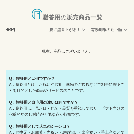
5,001円～(予算)
百貨店ギフトカード
贈答用の販売商品一覧
商品券全般
全0件
夏に盛り上がる！
有効期限の近い順
図書カード
ビール券
現在、商品はございません。
クオカード
お米券(おこめ券)
ハーゲンダッツ ミニカップギフト
Q：贈答用とは何ですか？
A：贈答用とは、お祝いやお礼、季節のご挨拶などで相手に贈るこ
とを目的とした商品やサービスのことです。
Q：贈答用と自宅用の違いは何ですか？
A：贈答用は、見た目・包装・品質を重視しており、ギフト向けの
化粧箱やのし対応が可能な点が特徴です。
Q：贈答用として人気のシーンは？
A：お中元・お歳暮・内祝い・結婚祝い・出産祝い・手土産などで