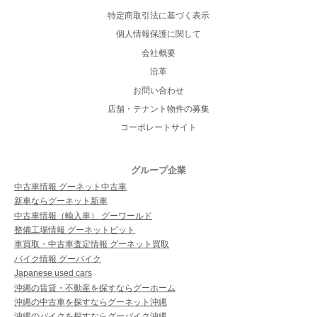
特定商取引法に基づく表示
個人情報保護に関して
会社概要
沿革
お問い合わせ
店舗・テナント物件の募集
コーポレートサイト
グループ企業
中古車情報 グーネット中古車
新車ならグーネット新車
中古車情報（輸入車） グーワールド
整備工場情報 グーネットピット
車買取・中古車査定情報 グーネット買取
バイク情報 グーバイク
Japanese used cars
沖縄の賃貸・不動産を探すならグーホーム
沖縄の中古車を探すならグーネット沖縄
沖縄のバイクを探すならグーバイク沖縄