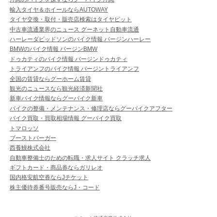
輸入タイヤ＆ホイールならAUTOWAY
タイヤ交換・取付・販売店検索はタイヤピット
中古車流通業界のニュース グーネット自動車流通
ハーレーダビッドソンのバイク情報 バージンハーレー
BMWのバイク情報 バージンBMW
ドゥカティのバイク情報 バージンドゥカティ
トライアンフのバイク情報 バージントライアンフ
全国の賃貸ならグーホーム賃貸
観光のニュースなら観光経済新聞社
新車バイク情報ならグーバイク新車
バイクの整備・メンテナンス・修理店ならグーバイクアフター
バイク買取・買取相場情報 グーバイク買取
トマロッソ
ブーストバーガー
西養鰻株式会社
自動車整備士のための転職・求人サイト クラッチ求人
ギフトカード・商品券ならガリレオ
国内格安航空券ならJチケット
株主優待券番号販売ならJ・コード