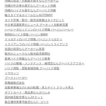
沖縄の賃貸・不動産を探すならグーホーム
沖縄の中古車を探すならグーネット沖縄
沖縄のバイクを探すならグーバイク沖縄
輸入タイヤ＆ホイールならAUTOWAY
タイヤ交換・取付・販売店検索はタイヤピット
中古車流通業界のニュース グーネット自動車流通
ハーレーダビッドソンのバイク情報 バージンハーレー
BMWのバイク情報 バージンBMW
ドゥカティのバイク情報 バージンドゥカティ
トライアンフのバイク情報 バージントライアンフ
全国の賃貸ならグーホーム賃貸
観光のニュースなら観光経済新聞社
新車バイク情報ならグーバイク新車
バイクの整備・メンテナンス・修理店ならグーバイクアフター
バイク買取・買取相場情報 グーバイク買取
トマロッソ
ブーストバーガー
西養鰻株式会社
自動車整備士のための転職・求人サイト クラッチ求人
ギフトカード・商品券ならガリレオ
国内格安航空券ならJチケット
株主優待券番号販売ならJ・コード