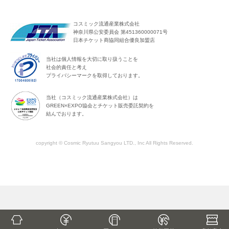
コスミック流通産業株式会社
神奈川県公安委員会 第451360000071号
日本チケット商協同組合優良加盟店
当社は個人情報を大切に取り扱うことを
社会的責任と考え
プライバシーマークを取得しております。
当社（コスミック流通産業株式会社）は
GREEN×EXPO協会とチケット販売委託契約を
結んでおります。
copyright © Cosmic Ryutuu Sangyou LTD., Inc All Rights Reserved.