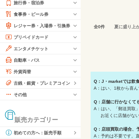
旅行券・宿泊券
食事券・ビール券
レジャー券・入場券・引換券
全0件
夏に盛り上
プリペイドカード
エンタメチケット
自動車・バス
外貨両替
Q：J・marketで
古銭・銀貨・プレミアコイン
A：はい、1枚から喜
その他
Q：店舗に行かなくて
A：はい、「郵送買取
お近くに店舗がない
販売カテゴリー
Q：店頭買取の場合、
初めての方へ：販売手順
A：予約は不要です。直