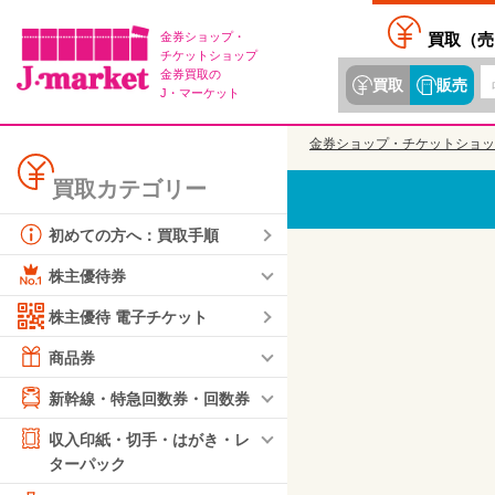
金券ショップ・
買取（
売
チケットショップ
金券買取の
買取
販売
J・マーケット
金券ショップ・チケットショッ
買取カテゴリー
初めての方へ：買取手順
株主優待券
株主優待 電子チケット
商品券
新幹線・特急回数券・回数券
収入印紙・切手・はがき・レ
ターパック