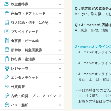
株主優待券
Q：地方限定の飲食チ
商品券・ギフトカード
A：はい、取り扱って
収入印紙・切手・はがき
Q：J・marketの店
A：東京（新宿、池袋
プリペイドカード
食事券・ビール券
J・marketオンライ
新幹線・特急回数券
・J・marketオン
旅行券・宿泊券
・J・marketオン
レジャー券
・J・marketオン
エンタメチケット
また、土・日・祝日
外貨両替
・平日15時までのご
※ご注文商品、ご注文
古銭・銀貨・プレミアコイン
お急ぎの場合は必ず事
バス・船舶