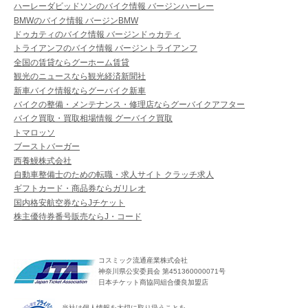
ハーレーダビッドソンのバイク情報 バージンハーレー
BMWのバイク情報 バージンBMW
ドゥカティのバイク情報 バージンドゥカティ
トライアンフのバイク情報 バージントライアンフ
全国の賃貸ならグーホーム賃貸
観光のニュースなら観光経済新聞社
新車バイク情報ならグーバイク新車
バイクの整備・メンテナンス・修理店ならグーバイクアフター
バイク買取・買取相場情報 グーバイク買取
トマロッソ
ブーストバーガー
西養鰻株式会社
自動車整備士のための転職・求人サイト クラッチ求人
ギフトカード・商品券ならガリレオ
国内格安航空券ならJチケット
株主優待券番号販売ならJ・コード
コスミック流通産業株式会社
神奈川県公安委員会 第451360000071号
日本チケット商協同組合優良加盟店
当社は個人情報を大切に取り扱うことを