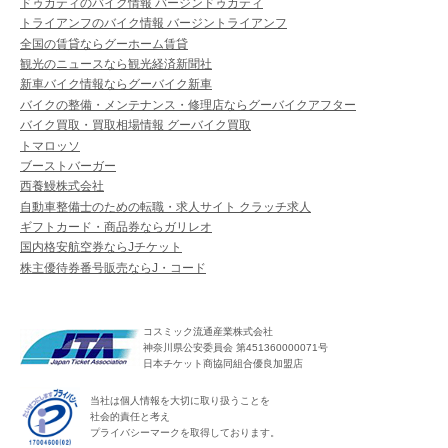
ドゥカティのバイク情報 バージンドゥカティ
トライアンフのバイク情報 バージントライアンフ
全国の賃貸ならグーホーム賃貸
観光のニュースなら観光経済新聞社
新車バイク情報ならグーバイク新車
バイクの整備・メンテナンス・修理店ならグーバイクアフター
バイク買取・買取相場情報 グーバイク買取
トマロッソ
ブーストバーガー
西養鰻株式会社
自動車整備士のための転職・求人サイト クラッチ求人
ギフトカード・商品券ならガリレオ
国内格安航空券ならJチケット
株主優待券番号販売ならJ・コード
コスミック流通産業株式会社
神奈川県公安委員会 第451360000071号
日本チケット商協同組合優良加盟店
当社は個人情報を大切に取り扱うことを
社会的責任と考え
プライバシーマークを取得しております。