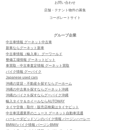
お問い合わせ
店舗・テナント物件の募集
コーポレートサイト
グループ企業
中古車情報 グーネット中古車
新車ならグーネット新車
中古車情報（輸入車） グーワールド
整備工場情報 グーネットピット
車買取・中古車査定情報 グーネット買取
バイク情報 グーバイク
Japanese used cars
沖縄の賃貸・不動産を探すならグーホーム
沖縄の中古車を探すならグーネット沖縄
沖縄のバイクを探すならグーバイク沖縄
輸入タイヤ＆ホイールならAUTOWAY
タイヤ交換・取付・販売店検索はタイヤピット
中古車流通業界のニュース グーネット自動車流通
ハーレーダビッドソンのバイク情報 バージンハーレー
BMWのバイク情報 バージンBMW