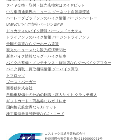
タイヤ交換・取付・販売店検索はタイヤピット
中古車流通業界のニュース グーネット自動車流通
ハーレーダビッドソンのバイク情報 バージンハーレー
BMWのバイク情報 バージンBMW
ドゥカティのバイク情報 バージンドゥカティ
トライアンフのバイク情報 バージントライアンフ
全国の賃貸ならグーホーム賃貸
観光のニュースなら観光経済新聞社
新車バイク情報ならグーバイク新車
バイクの整備・メンテナンス・修理店ならグーバイクアフター
バイク買取・買取相場情報 グーバイク買取
トマロッソ
ブーストバーガー
西養鰻株式会社
自動車整備士のための転職・求人サイト クラッチ求人
ギフトカード・商品券ならガリレオ
国内格安航空券ならJチケット
株主優待券番号販売ならJ・コード
コスミック流通産業株式会社
神奈川県公安委員会 第451360000071号