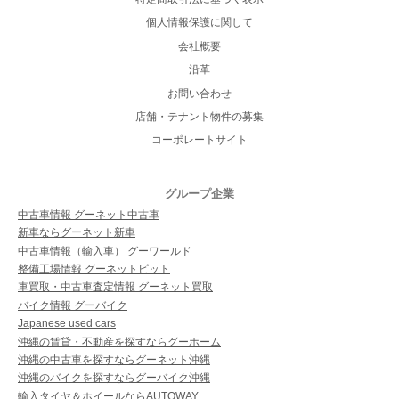
個人情報保護に関して
会社概要
沿革
お問い合わせ
店舗・テナント物件の募集
コーポレートサイト
グループ企業
中古車情報 グーネット中古車
新車ならグーネット新車
中古車情報（輸入車） グーワールド
整備工場情報 グーネットピット
車買取・中古車査定情報 グーネット買取
バイク情報 グーバイク
Japanese used cars
沖縄の賃貸・不動産を探すならグーホーム
沖縄の中古車を探すならグーネット沖縄
沖縄のバイクを探すならグーバイク沖縄
輸入タイヤ＆ホイールならAUTOWAY