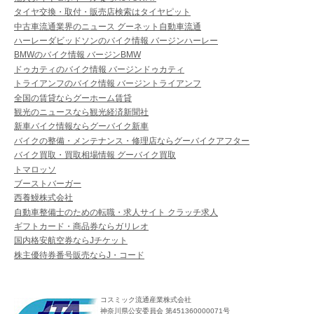
タイヤ交換・取付・販売店検索はタイヤピット
中古車流通業界のニュース グーネット自動車流通
ハーレーダビッドソンのバイク情報 バージンハーレー
BMWのバイク情報 バージンBMW
ドゥカティのバイク情報 バージンドゥカティ
トライアンフのバイク情報 バージントライアンフ
全国の賃貸ならグーホーム賃貸
観光のニュースなら観光経済新聞社
新車バイク情報ならグーバイク新車
バイクの整備・メンテナンス・修理店ならグーバイクアフター
バイク買取・買取相場情報 グーバイク買取
トマロッソ
ブーストバーガー
西養鰻株式会社
自動車整備士のための転職・求人サイト クラッチ求人
ギフトカード・商品券ならガリレオ
国内格安航空券ならJチケット
株主優待券番号販売ならJ・コード
コスミック流通産業株式会社
神奈川県公安委員会 第451360000071号