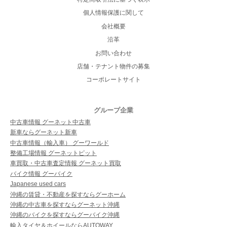
個人情報保護に関して
会社概要
沿革
お問い合わせ
店舗・テナント物件の募集
コーポレートサイト
グループ企業
中古車情報 グーネット中古車
新車ならグーネット新車
中古車情報（輸入車） グーワールド
整備工場情報 グーネットピット
車買取・中古車査定情報 グーネット買取
バイク情報 グーバイク
Japanese used cars
沖縄の賃貸・不動産を探すならグーホーム
沖縄の中古車を探すならグーネット沖縄
沖縄のバイクを探すならグーバイク沖縄
輸入タイヤ＆ホイールならAUTOWAY