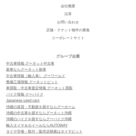
会社概要
沿革
お問い合わせ
店舗・テナント物件の募集
コーポレートサイト
グループ企業
中古車情報 グーネット中古車
新車ならグーネット新車
中古車情報（輸入車） グーワールド
整備工場情報 グーネットピット
車買取・中古車査定情報 グーネット買取
バイク情報 グーバイク
Japanese used cars
沖縄の賃貸・不動産を探すならグーホーム
沖縄の中古車を探すならグーネット沖縄
沖縄のバイクを探すならグーバイク沖縄
輸入タイヤ＆ホイールならAUTOWAY
タイヤ交換・取付・販売店検索はタイヤピット