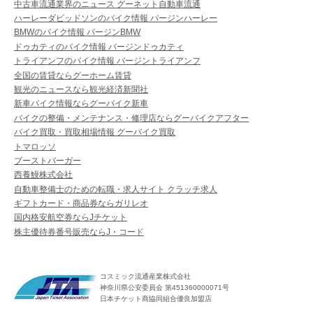
中古車流通業界のニュース グーネット自動車流通
ハーレーダビッドソンのバイク情報 バージンハーレー
BMWのバイク情報 バージンBMW
ドゥカティのバイク情報 バージンドゥカティ
トライアンフのバイク情報 バージントライアンフ
全国の賃貸ならグーホーム賃貸
観光のニュースなら観光経済新聞社
新車バイク情報ならグーバイク新車
バイクの整備・メンテナンス・修理店ならグーバイクアフター
バイク買取・買取相場情報 グーバイク買取
トマロッソ
ブーストバーガー
西養鰻株式会社
自動車整備士のための転職・求人サイト クラッチ求人
ギフトカード・商品券ならガリレオ
国内格安航空券ならJチケット
株主優待券番号販売ならJ・コード
コスミック流通産業株式会社
神奈川県公安委員会 第451360000071号
日本チケット商協同組合優良加盟店