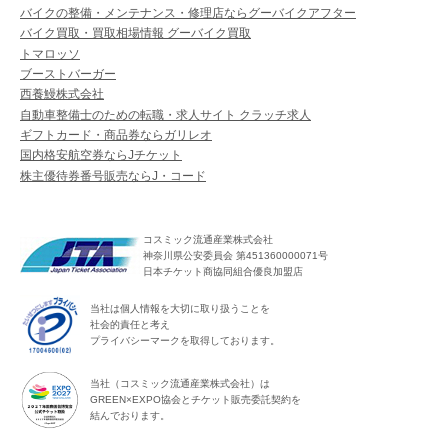
バイクの整備・メンテナンス・修理店ならグーバイクアフター
バイク買取・買取相場情報 グーバイク買取
トマロッソ
ブーストバーガー
西養鰻株式会社
自動車整備士のための転職・求人サイト クラッチ求人
ギフトカード・商品券ならガリレオ
国内格安航空券ならJチケット
株主優待券番号販売ならJ・コード
コスミック流通産業株式会社
神奈川県公安委員会 第451360000071号
日本チケット商協同組合優良加盟店
当社は個人情報を大切に取り扱うことを
社会的責任と考え
プライバシーマークを取得しております。
当社（コスミック流通産業株式会社）は
GREEN×EXPO協会とチケット販売委託契約を
結んでおります。