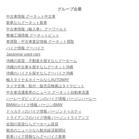
グループ企業
中古車情報 グーネット中古車
新車ならグーネット新車
中古車情報（輸入車） グーワールド
整備工場情報 グーネットピット
車買取・中古車査定情報 グーネット買取
バイク情報 グーバイク
Japanese used cars
沖縄の賃貸・不動産を探すならグーホーム
沖縄の中古車を探すならグーネット沖縄
沖縄のバイクを探すならグーバイク沖縄
輸入タイヤ＆ホイールならAUTOWAY
タイヤ交換・取付・販売店検索はタイヤピット
中古車流通業界のニュース グーネット自動車流通
ハーレーダビッドソンのバイク情報 バージンハーレー
BMWのバイク情報 バージンBMW
ドゥカティのバイク情報 バージンドゥカティ
トライアンフのバイク情報 バージントライアンフ
全国の賃貸ならグーホーム賃貸
観光のニュースなら観光経済新聞社
新車バイク情報ならグーバイク新車