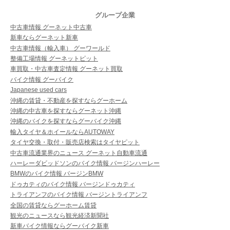
グループ企業
中古車情報 グーネット中古車
新車ならグーネット新車
中古車情報（輸入車） グーワールド
整備工場情報 グーネットピット
車買取・中古車査定情報 グーネット買取
バイク情報 グーバイク
Japanese used cars
沖縄の賃貸・不動産を探すならグーホーム
沖縄の中古車を探すならグーネット沖縄
沖縄のバイクを探すならグーバイク沖縄
輸入タイヤ＆ホイールならAUTOWAY
タイヤ交換・取付・販売店検索はタイヤピット
中古車流通業界のニュース グーネット自動車流通
ハーレーダビッドソンのバイク情報 バージンハーレー
BMWのバイク情報 バージンBMW
ドゥカティのバイク情報 バージンドゥカティ
トライアンフのバイク情報 バージントライアンフ
全国の賃貸ならグーホーム賃貸
観光のニュースなら観光経済新聞社
新車バイク情報ならグーバイク新車