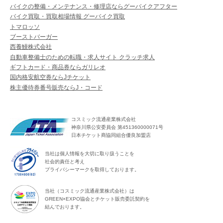
バイクの整備・メンテナンス・修理店ならグーバイクアフター
バイク買取・買取相場情報 グーバイク買取
トマロッソ
ブーストバーガー
西養鰻株式会社
自動車整備士のための転職・求人サイト クラッチ求人
ギフトカード・商品券ならガリレオ
国内格安航空券ならJチケット
株主優待券番号販売ならJ・コード
コスミック流通産業株式会社
神奈川県公安委員会 第451360000071号
日本チケット商協同組合優良加盟店
当社は個人情報を大切に取り扱うことを
社会的責任と考え
プライバシーマークを取得しております。
当社（コスミック流通産業株式会社）は
GREEN×EXPO協会とチケット販売委託契約を
結んでおります。