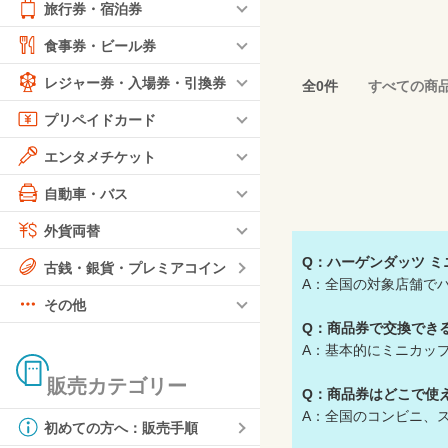
旅行券・宿泊券
食事券・ビール券
レジャー券・入場券・引換券
全0件
すべての商
プリペイドカード
エンタメチケット
自動車・バス
外貨両替
Q：ハーゲンダッツ 
古銭・銀貨・プレミアコイン
A：全国の対象店舗で
その他
Q：商品券で交換でき
A：基本的にミニカッ
販売カテゴリー
Q：商品券はどこで使
A：全国のコンビニ、
初めての方へ：販売手順