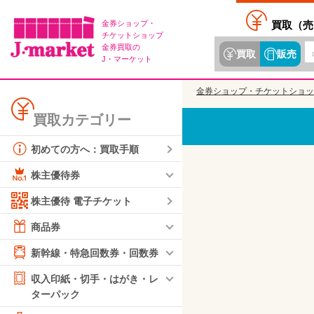
金券ショップ・
買取（
売
チケットショップ
金券買取の
買取
販売
J・マーケット
金券ショップ・チケットショッ
買取カテゴリー
初めての方へ：買取手順
株主優待券
株主優待 電子チケット
商品券
新幹線・特急回数券・回数券
収入印紙・切手・はがき・レ
ターパック