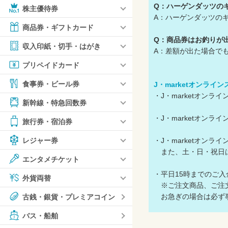
Q：ハーゲンダッツの
株主優待券
A：ハーゲンダッツの
商品券・ギフトカード
Q：商品券はお釣りが
収入印紙・切手・はがき
A：差額が出た場合で
プリペイドカード
食事券・ビール券
J・marketオンライ
・J・marketオン
新幹線・特急回数券
・J・marketオン
旅行券・宿泊券
・J・marketオン
レジャー券
また、土・日・祝日
エンタメチケット
・平日15時までのご
外貨両替
※ご注文商品、ご注文
お急ぎの場合は必ず事
古銭・銀貨・プレミアコイン
バス・船舶