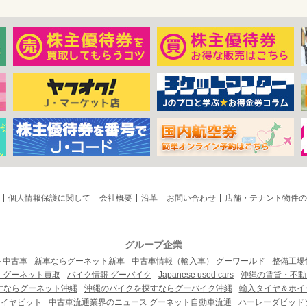
個人情報保護に関して
会社概要
沿革
お問い合わせ
店舗・テナント物件の
グループ企業
ト中古車
新車ならグーネット新車
中古車情報（輸入車） グーワールド
整備工場
 グーネット買取
バイク情報 グーバイク
Japanese used cars
沖縄の賃貸・不動
すならグーネット沖縄
沖縄のバイクを探すならグーバイク沖縄
輸入タイヤ＆ホイー
タイヤピット
中古車流通業界のニュース グーネット自動車流通
ハーレーダビッド