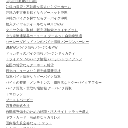
Japanese used cars
沖縄の賃貸・不動産を探すならグーホーム
沖縄の中古車を探すならグーネット沖縄
沖縄のバイクを探すならグーバイク沖縄
輸入タイヤ＆ホイールならAUTOWAY
タイヤ交換・取付・販売店検索はタイヤピット
中古車流通業界のニュース グーネット自動車流通
ハーレーダビッドソンのバイク情報 バージンハーレー
BMWのバイク情報 バージンBMW
ドゥカティのバイク情報 バージンドゥカティ
トライアンフのバイク情報 バージントライアンフ
全国の賃貸ならグーホーム賃貸
観光のニュースなら観光経済新聞社
新車バイク情報ならグーバイク新車
バイクの整備・メンテナンス・修理店ならグーバイクアフター
バイク買取・買取相場情報 グーバイク買取
トマロッソ
ブーストバーガー
西養鰻株式会社
自動車整備士のための転職・求人サイト クラッチ求人
ギフトカード・商品券ならガリレオ
国内格安航空券ならJチケット