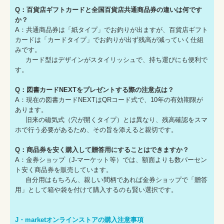
Q：百貨店ギフトカードと全国百貨店共通商品券の違いは何です
か？
A：共通商品券は「紙タイプ」でお釣りが出ますが、百貨店ギフト
カードは「カードタイプ」でお釣りが出ず残高が減っていく仕組
みです。
カード型はデザインがスタイリッシュで、持ち運びにも便利で
す。
Q：図書カードNEXTをプレゼントする際の注意点は？
A：現在の図書カードNEXTはQRコード式で、10年の有効期限が
あります。
旧来の磁気式（穴が開くタイプ）とは異なり、残高確認をスマ
ホで行う必要があるため、その旨を添えると親切です。
Q：商品券を安く購入して贈答用にすることはできますか？
A：金券ショップ（J-マーケット等）では、額面よりも数パーセン
ト安く商品券を販売しています。
自分用はもちろん、親しい間柄であれば金券ショップで「贈答
用」として箱や袋を付けて購入するのも賢い選択です。
J・marketオンラインストアの購入注意事項