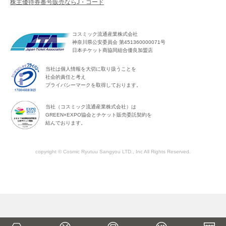
株主優待券番号販売ならJ・コード
コスミック流通産業株式会社
神奈川県公安委員会 第451360000071号
日本チケット商協同組合優良加盟店
当社は個人情報を大切に取り扱うことを
社会的責任と考え
プライバシーマークを取得しております。
当社（コスミック流通産業株式会社）は
GREEN×EXPO協会とチケット販売委託契約を
結んでおります。
copyright © Cosmic Ryutuu Sangyou LTD., Inc All Rights Reserved.