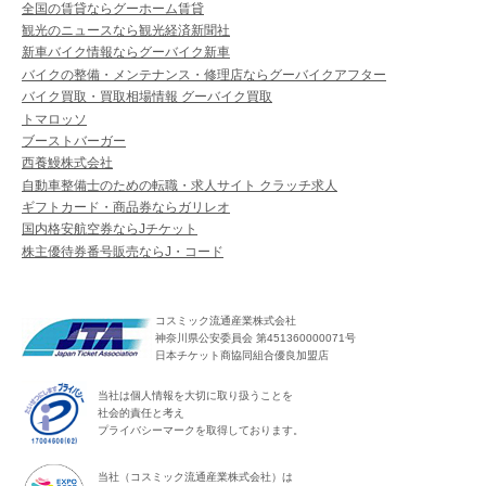
全国の賃貸ならグーホーム賃貸
観光のニュースなら観光経済新聞社
新車バイク情報ならグーバイク新車
バイクの整備・メンテナンス・修理店ならグーバイクアフター
バイク買取・買取相場情報 グーバイク買取
トマロッソ
ブーストバーガー
西養鰻株式会社
自動車整備士のための転職・求人サイト クラッチ求人
ギフトカード・商品券ならガリレオ
国内格安航空券ならJチケット
株主優待券番号販売ならJ・コード
コスミック流通産業株式会社
神奈川県公安委員会 第451360000071号
日本チケット商協同組合優良加盟店
当社は個人情報を大切に取り扱うことを
社会的責任と考え
プライバシーマークを取得しております。
当社（コスミック流通産業株式会社）は