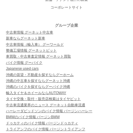
コーポレートサイト
グループ企業
中古車情報 グーネット中古車
新車ならグーネット新車
中古車情報（輸入車） グーワールド
整備工場情報 グーネットピット
車買取・中古車査定情報 グーネット買取
バイク情報 グーバイク
Japanese used cars
沖縄の賃貸・不動産を探すならグーホーム
沖縄の中古車を探すならグーネット沖縄
沖縄のバイクを探すならグーバイク沖縄
輸入タイヤ＆ホイールならAUTOWAY
タイヤ交換・取付・販売店検索はタイヤピット
中古車流通業界のニュース グーネット自動車流通
ハーレーダビッドソンのバイク情報 バージンハーレー
BMWのバイク情報 バージンBMW
ドゥカティのバイク情報 バージンドゥカティ
トライアンフのバイク情報 バージントライアンフ