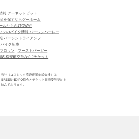
情報 グーネットピット
産を探すならグーホーム
ルならAUTOWAY
ソンのバイク情報 バージンハーレー
報 バージントライアンフ
ーバイク新車
マロッソ
ブーストバーガー
国内格安航空券ならJチケット
当社（コスミック流通産業株式会社）は
GREEN×EXPO協会とチケット販売委託契約を
結んでおります。