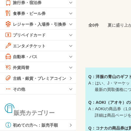
旅行券・宿泊券
食事券・ビール券
レジャー券・入場券・引換券
全0件
夏に盛り上
プリペイドカード
エンタメチケット
自動車・バス
外貨両替
Q：洋服の青山のギフ
古銭・銀貨・プレミアコイン
A：はい、J・マーケッ
その他
最新の買取価格につい
Q：AOKI（アオキ）
A：AOKIの商品券（
販売カテゴリー
詳細は商品ページを
初めての方へ：販売手順
Q：コナカの商品券は