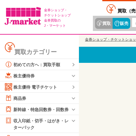
金券ショップ・
買取（
売
チケットショップ
金券買取の
買取
販売
J・マーケット
金券ショップ・チケットショッ
買取カテゴリー
初めての方へ：買取手順
株主優待券
株主優待 電子チケット
商品券
新幹線・特急回数券・回数券
収入印紙・切手・はがき・レ
ターパック