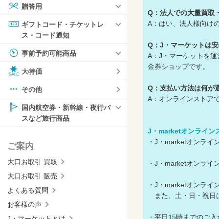
贈答用
Q：法人での大量買取
A：はい、法人様向け
ギフトコード・チケットレ
ス・コード通知
Q：J・マーケットは
事前予約可能商品
A：J・マーケットを
金券ショップです。
大特価
Q：支払い方法は何が
その他
A：オンラインストア
国内航空券・新幹線・夜行バ
スなど旅行商品
J・marketオンライ
・J・marketオン
ご案内
大口お取引 買取
・J・marketオン
大口お取引 販売
・J・marketオン
よくある質問
また、土・日・祝日は
お客様の声
・平日15時までのご
J・マーケットとは