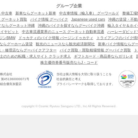
グループ企業
ト中古車
新車ならグーネット新車
中古車情報（輸入車） グーワールド
整備工場
 グーネット買取
バイク情報 グーバイク
Japanese used cars
沖縄の賃貸・不動
すならグーネット沖縄
沖縄のバイクを探すならグーバイク沖縄
輸入タイヤ＆ホイー
タイヤピット
中古車流通業界のニュース グーネット自動車流通
ハーレーダビッド
ジンBMW
ドゥカティのバイク情報 バージンドゥカティ
トライアンフのバイク情
ならグーホーム賃貸
観光のニュースなら観光経済新聞社
新車バイク情報ならグ
ス・修理店ならグーバイクアフター
バイク買取・買取相場情報 グーバイク買取
ト
士のための転職・求人サイト クラッチ求人
ギフトカード・商品券ならガリレオ
株主優待券番号販売ならJ・コード
株式会社
当社は個人情報を大切に取り扱うことを
451360000071号
社会的責任と考え
組合優良加盟店
プライバシーマークを取得しております。
copyright © Cosmic Ryutuu Sangyou LTD., Inc All Rights Reserved.