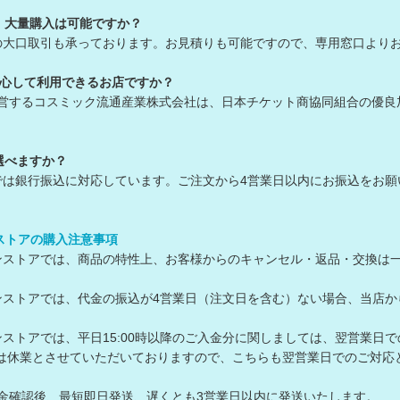
・大量購入は可能ですか？
の大口取引も承っております。お見積りも可能ですので、専用窓口より
安心して利用できるお店ですか？
運営するコスミック流通産業株式会社は、日本チケット商協同組合の優
選べますか？
では銀行振込に対応しています。ご注文から4営業日以内にお振込をお願
ンストアの購入注意事項
ラインストアでは、商品の特性上、お客様からのキャンセル・返品・交換は
ラインストアでは、代金の振込が4営業日（注文日を含む）ない場合、当
ラインストアでは、平日15:00時以降のご入金分に関しましては、翌営業日
休業とさせていただいておりますので、こちらも翌営業日でのご対応
入金確認後、最短即日発送、遅くとも3営業日以内に発送いたします。