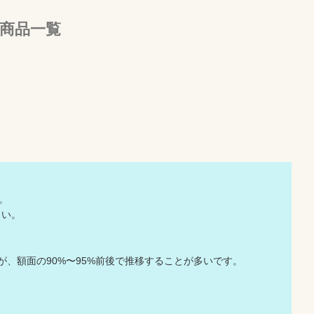
商品一覧
。
さい。
すが、額面の90%〜95%前後で推移することが多いです。