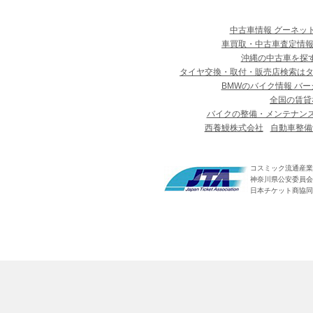
中古車情報 グーネッ
車買取・中古車査定情報
沖縄の中古車を探
タイヤ交換・取付・販売店検索は
BMWのバイク情報 バー
全国の賃貸
バイクの整備・メンテナン
西養鰻株式会社
自動車整備
コスミック流通産業
神奈川県公安委員会 第
日本チケット商協同