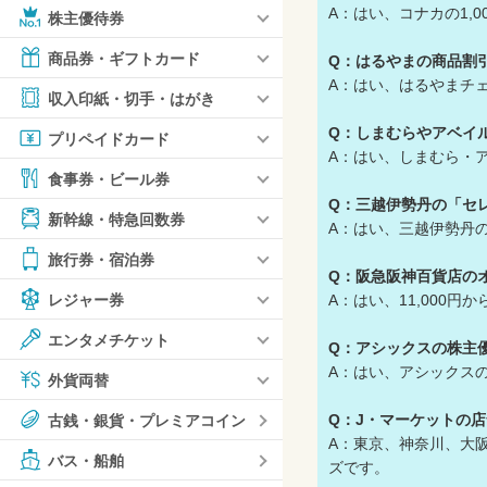
A：はい、コナカの1,0
株主優待券
商品券・ギフトカード
Q：はるやまの商品割
A：はい、はるやまチェ
収入印紙・切手・はがき
Q：しまむらやアベイ
プリペイドカード
A：はい、しまむら・
食事券・ビール券
Q：三越伊勢丹の「セ
新幹線・特急回数券
A：はい、三越伊勢丹の
旅行券・宿泊券
Q：阪急阪神百貨店の
A：はい、11,000円
レジャー券
エンタメチケット
Q：アシックスの株主
A：はい、アシックスの
外貨両替
Q：J・マーケットの
古銭・銀貨・プレミアコイン
A：東京、神奈川、大
バス・船舶
ズです。