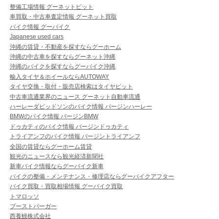
整備工場情報 グーネットピット
車買取・中古車査定情報 グーネット買取
バイク情報 グーバイク
Japanese used cars
沖縄の賃貸・不動産を探すならグーホーム
沖縄の中古車を探すならグーネット沖縄
沖縄のバイクを探すならグーバイク沖縄
輸入タイヤ＆ホイールならAUTOWAY
タイヤ交換・取付・販売店検索はタイヤピット
中古車流通業界のニュース グーネット自動車流通
ハーレーダビッドソンのバイク情報 バージンハーレー
BMWのバイク情報 バージンBMW
ドゥカティのバイク情報 バージンドゥカティ
トライアンフのバイク情報 バージントライアンフ
全国の賃貸ならグーホーム賃貸
観光のニュースなら観光経済新聞社
新車バイク情報ならグーバイク新車
バイクの整備・メンテナンス・修理店ならグーバイクアフター
バイク買取・買取相場情報 グーバイク買取
トマロッソ
ブーストバーガー
西養鰻株式会社