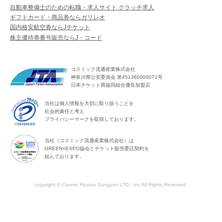
自動車整備士のための転職・求人サイト クラッチ求人
ギフトカード・商品券ならガリレオ
国内格安航空券ならJチケット
株主優待券番号販売ならJ・コード
コスミック流通産業株式会社
神奈川県公安委員会 第451360000071号
日本チケット商協同組合優良加盟店
当社は個人情報を大切に取り扱うことを
社会的責任と考え
プライバシーマークを取得しております。
当社（コスミック流通産業株式会社）は
GREEN×EXPO協会とチケット販売委託契約を
結んでおります。
copyright © Cosmic Ryutuu Sangyou LTD., Inc All Rights Reserved.