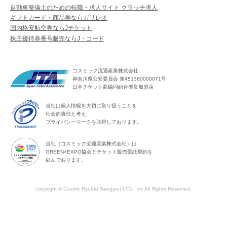
自動車整備士のための転職・求人サイト クラッチ求人
ギフトカード・商品券ならガリレオ
国内格安航空券ならJチケット
株主優待券番号販売ならJ・コード
コスミック流通産業株式会社
神奈川県公安委員会 第451360000071号
日本チケット商協同組合優良加盟店
当社は個人情報を大切に取り扱うことを
社会的責任と考え
プライバシーマークを取得しております。
当社（コスミック流通産業株式会社）は
GREEN×EXPO協会とチケット販売委託契約を
結んでおります。
copyright © Cosmic Ryutuu Sangyou LTD., Inc All Rights Reserved.