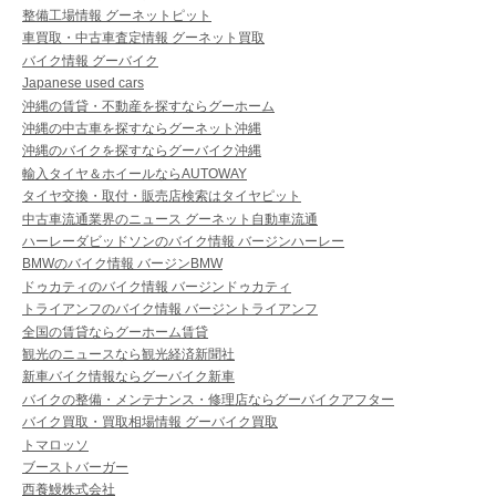
整備工場情報 グーネットピット
車買取・中古車査定情報 グーネット買取
バイク情報 グーバイク
Japanese used cars
沖縄の賃貸・不動産を探すならグーホーム
沖縄の中古車を探すならグーネット沖縄
沖縄のバイクを探すならグーバイク沖縄
輸入タイヤ＆ホイールならAUTOWAY
タイヤ交換・取付・販売店検索はタイヤピット
中古車流通業界のニュース グーネット自動車流通
ハーレーダビッドソンのバイク情報 バージンハーレー
BMWのバイク情報 バージンBMW
ドゥカティのバイク情報 バージンドゥカティ
トライアンフのバイク情報 バージントライアンフ
全国の賃貸ならグーホーム賃貸
観光のニュースなら観光経済新聞社
新車バイク情報ならグーバイク新車
バイクの整備・メンテナンス・修理店ならグーバイクアフター
バイク買取・買取相場情報 グーバイク買取
トマロッソ
ブーストバーガー
西養鰻株式会社