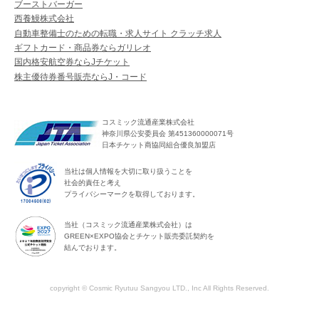
ブーストバーガー
西養鰻株式会社
自動車整備士のための転職・求人サイト クラッチ求人
ギフトカード・商品券ならガリレオ
国内格安航空券ならJチケット
株主優待券番号販売ならJ・コード
コスミック流通産業株式会社
神奈川県公安委員会 第451360000071号
日本チケット商協同組合優良加盟店
当社は個人情報を大切に取り扱うことを
社会的責任と考え
プライバシーマークを取得しております。
当社（コスミック流通産業株式会社）は
GREEN×EXPO協会とチケット販売委託契約を
結んでおります。
copyright © Cosmic Ryutuu Sangyou LTD., Inc All Rights Reserved.