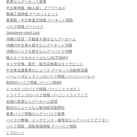
新車ならグーネット新車
中古車情報（輸入車） グーワールド
整備工場情報 グーネットピット
車買取・中古車査定情報 グーネット買取
バイク情報 グーバイク
Japanese used cars
沖縄の賃貸・不動産を探すならグーホーム
沖縄の中古車を探すならグーネット沖縄
沖縄のバイクを探すならグーバイク沖縄
輸入タイヤ＆ホイールならAUTOWAY
タイヤ交換・取付・販売店検索はタイヤピット
中古車流通業界のニュース グーネット自動車流通
ハーレーダビッドソンのバイク情報 バージンハーレー
BMWのバイク情報 バージンBMW
ドゥカティのバイク情報 バージンドゥカティ
トライアンフのバイク情報 バージントライアンフ
全国の賃貸ならグーホーム賃貸
観光のニュースなら観光経済新聞社
新車バイク情報ならグーバイク新車
バイクの整備・メンテナンス・修理店ならグーバイクアフター
バイク買取・買取相場情報 グーバイク買取
トマロッソ