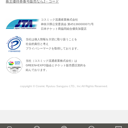
株主優待券番号販売ならJ・コード
コスミック流通産業株式会社
神奈川県公安委員会 第451360000071号
日本チケット商協同組合優良加盟店
当社は個人情報を大切に取り扱うことを
社会的責任と考え
プライバシーマークを取得しております。
当社（コスミック流通産業株式会社）は
GREEN×EXPO協会とチケット販売委託契約を
結んでおります。
copyright © Cosmic Ryutuu Sangyou LTD., Inc All Rights Reserved.