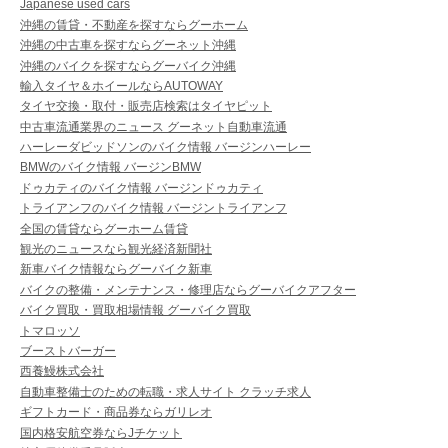
Japanese used cars
沖縄の賃貸・不動産を探すならグーホーム
沖縄の中古車を探すならグーネット沖縄
沖縄のバイクを探すならグーバイク沖縄
輸入タイヤ＆ホイールならAUTOWAY
タイヤ交換・取付・販売店検索はタイヤピット
中古車流通業界のニュース グーネット自動車流通
ハーレーダビッドソンのバイク情報 バージンハーレー
BMWのバイク情報 バージンBMW
ドゥカティのバイク情報 バージンドゥカティ
トライアンフのバイク情報 バージントライアンフ
全国の賃貸ならグーホーム賃貸
観光のニュースなら観光経済新聞社
新車バイク情報ならグーバイク新車
バイクの整備・メンテナンス・修理店ならグーバイクアフター
バイク買取・買取相場情報 グーバイク買取
トマロッソ
ブーストバーガー
西養鰻株式会社
自動車整備士のための転職・求人サイト クラッチ求人
ギフトカード・商品券ならガリレオ
国内格安航空券ならJチケット