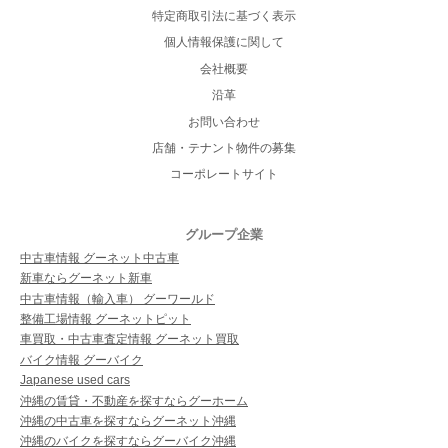
特定商取引法に基づく表示
個人情報保護に関して
会社概要
沿革
お問い合わせ
店舗・テナント物件の募集
コーポレートサイト
グループ企業
中古車情報 グーネット中古車
新車ならグーネット新車
中古車情報（輸入車） グーワールド
整備工場情報 グーネットピット
車買取・中古車査定情報 グーネット買取
バイク情報 グーバイク
Japanese used cars
沖縄の賃貸・不動産を探すならグーホーム
沖縄の中古車を探すならグーネット沖縄
沖縄のバイクを探すならグーバイク沖縄