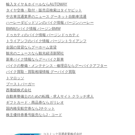
輸入タイヤ＆ホイールならAUTOWAY
タイヤ交換・取付・販売店検索はタイヤピット
中古車流通業界のニュース グーネット自動車流通
ハーレーダビッドソンのバイク情報 バージンハーレー
BMWのバイク情報 バージンBMW
ドゥカティのバイク情報 バージンドゥカティ
トライアンフのバイク情報 バージントライアンフ
全国の賃貸ならグーホーム賃貸
観光のニュースなら観光経済新聞社
新車バイク情報ならグーバイク新車
バイクの整備・メンテナンス・修理店ならグーバイクアフター
バイク買取・買取相場情報 グーバイク買取
トマロッソ
ブーストバーガー
西養鰻株式会社
自動車整備士のための転職・求人サイト クラッチ求人
ギフトカード・商品券ならガリレオ
国内格安航空券ならJチケット
株主優待券番号販売ならJ・コード
コスミック流通産業株式会社