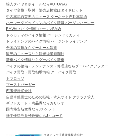
輸入タイヤ＆ホイールならAUTOWAY
タイヤ交換・取付・販売店検索はタイヤピット
中古車流通業界のニュース グーネット自動車流通
ハーレーダビッドソンのバイク情報 バージンハーレー
BMWのバイク情報 バージンBMW
ドゥカティのバイク情報 バージンドゥカティ
トライアンフのバイク情報 バージントライアンフ
全国の賃貸ならグーホーム賃貸
観光のニュースなら観光経済新聞社
新車バイク情報ならグーバイク新車
バイクの整備・メンテナンス・修理店ならグーバイクアフター
バイク買取・買取相場情報 グーバイク買取
トマロッソ
ブーストバーガー
西養鰻株式会社
自動車整備士のための転職・求人サイト クラッチ求人
ギフトカード・商品券ならガリレオ
国内格安航空券ならJチケット
株主優待券番号販売ならJ・コード
コスミック流通産業株式会社