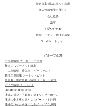
特定商取引法に基づく表示
個人情報保護に関して
会社概要
沿革
お問い合わせ
店舗・テナント物件の募集
コーポレートサイト
グループ企業
中古車情報 グーネット中古車
新車ならグーネット新車
中古車情報（輸入車） グーワールド
整備工場情報 グーネットピット
車買取・中古車査定情報 グーネット買取
バイク情報 グーバイク
Japanese used cars
沖縄の賃貸・不動産を探すならグーホーム
沖縄の中古車を探すならグーネット沖縄
沖縄のバイクを探すならグーバイク沖縄