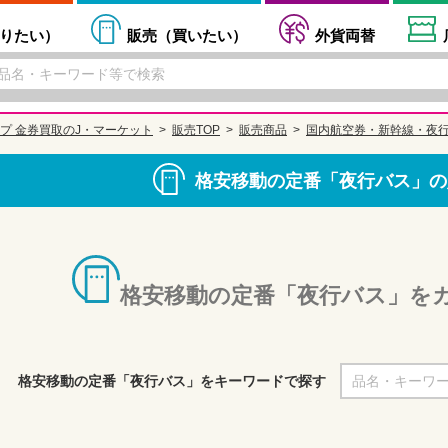
りたい
）
販売（
買いたい
）
外貨両替
プ 金券買取のJ・マーケット
販売TOP
販売商品
国内航空券・新幹線・夜
格安移動の定番「夜行バス」の
格安移動の定番「夜行バス」を
格安移動の定番「夜行バス」をキーワードで探す