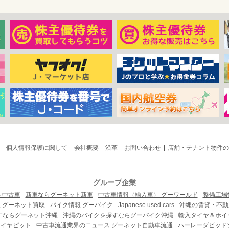
個人情報保護に関して
会社概要
沿革
お問い合わせ
店舗・テナント物件の
グループ企業
ト中古車
新車ならグーネット新車
中古車情報（輸入車） グーワールド
整備工場
 グーネット買取
バイク情報 グーバイク
Japanese used cars
沖縄の賃貸・不動
すならグーネット沖縄
沖縄のバイクを探すならグーバイク沖縄
輸入タイヤ＆ホイー
タイヤピット
中古車流通業界のニュース グーネット自動車流通
ハーレーダビッド