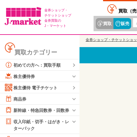
金券ショップ・
買取（
売
チケットショップ
金券買取の
買取
販売
J・マーケット
金券ショップ・チケットショッ
買取カテゴリー
初めての方へ：買取手順
株主優待券
株主優待 電子チケット
商品券
新幹線・特急回数券・回数券
収入印紙・切手・はがき・レ
ターパック