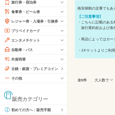
旅行券・宿泊券
格安移動の定番でもあ
食事券・ビール券
【ご注意事項】
レジャー券・入場券・引換券
・こちらに記載のある
旅行業約款および条
プリペイドカード
・商品によってはカー
エンタメチケット
自動車・バス
・Jチケットよりご利
外貨両替
古銭・銀貨・プレミアコイン
その他
全0件
大人数で
販売カテゴリー
初めての方へ：販売手順