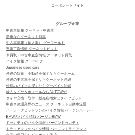
コーポレートサイト
グループ企業
中古車情報 グーネット中古車
新車ならグーネット新車
中古車情報（輸入車） グーワールド
整備工場情報 グーネットピット
車買取・中古車査定情報 グーネット買取
バイク情報 グーバイク
Japanese used cars
沖縄の賃貸・不動産を探すならグーホーム
沖縄の中古車を探すならグーネット沖縄
沖縄のバイクを探すならグーバイク沖縄
輸入タイヤ＆ホイールならAUTOWAY
タイヤ交換・取付・販売店検索はタイヤピット
中古車流通業界のニュース グーネット自動車流通
ハーレーダビッドソンのバイク情報 バージンハーレー
BMWのバイク情報 バージンBMW
ドゥカティのバイク情報 バージンドゥカティ
トライアンフのバイク情報 バージントライアンフ
全国の賃貸ならグーホーム賃貸