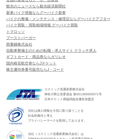
観光のニュースなら観光経済新聞社
新車バイク情報ならグーバイク新車
バイクの整備・メンテナンス・修理店ならグーバイクアフター
バイク買取・買取相場情報 グーバイク買取
トマロッソ
ブーストバーガー
西養鰻株式会社
自動車整備士のための転職・求人サイト クラッチ求人
ギフトカード・商品券ならガリレオ
国内格安航空券ならJチケット
株主優待券番号販売ならJ・コード
コスミック流通産業株式会社
神奈川県公安委員会 第451360000071号
日本チケット商協同組合優良加盟店
当社は個人情報を大切に取り扱うことを
社会的責任と考え
プライバシーマークを取得しております。
当社（コスミック流通産業株式会社）は
GREEN×EXPO協会とチケット販売委託契約を