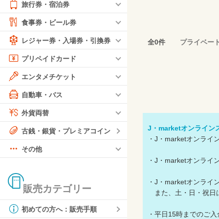
旅行券・宿泊券
食事券・ビール券
レジャー券・入場券・引換券
全0件
プライベー
プリペイドカード
エンタメチケット
自動車・バス
外貨両替
J・marketオンライ
古銭・銀貨・プレミアコイン
・J・marketオン
その他
・J・marketオン
・J・marketオン
販売カテゴリー
また、土・日・祝日は
初めての方へ：販売手順
・平日15時までのご