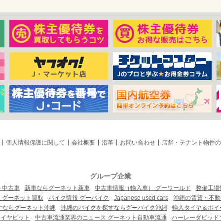
個人情報保護に関して
会社概要
沿革
お問い合わせ
店舗・テナント物件の
グループ企業
ト中古車
新車ならグーネット新車
中古車情報（輸入車） グーワールド
整備工場
 グーネット買取
バイク情報 グーバイク
Japanese used cars
沖縄の賃貸・不動
すならグーネット沖縄
沖縄のバイクを探すならグーバイク沖縄
輸入タイヤ＆ホイー
タイヤピット
中古車流通業界のニュース グーネット自動車流通
ハーレーダビッド