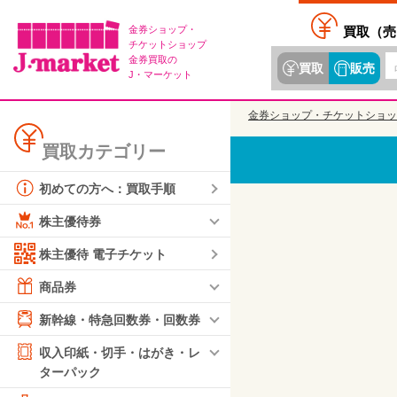
金券ショップ・
買取（
売
チケットショップ
金券買取の
買取
販売
J・マーケット
金券ショップ・チケットショッ
買取カテゴリー
初めての方へ：買取手順
株主優待券
株主優待 電子チケット
商品券
新幹線・特急回数券・回数券
収入印紙・切手・はがき・レ
ターパック