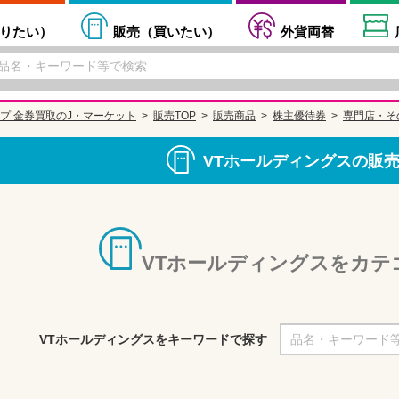
りたい
）
販売（
買いたい
）
外貨両替
プ 金券買取のJ・マーケット
販売TOP
販売商品
株主優待券
専門店・そ
VTホールディングスの販
VTホールディングスをカテ
VTホールディングスをキーワードで探す