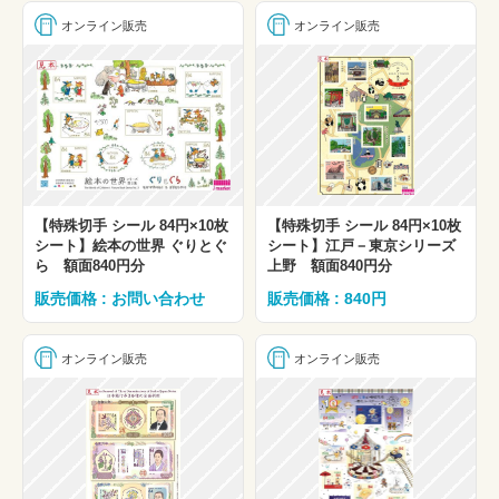
オンライン販売
オンライン販売
【特殊切手 シール 84円×10枚
【特殊切手 シール 84円×10枚
シート】絵本の世界 ぐりとぐ
シート】江戸－東京シリーズ
ら 額面840円分
上野 額面840円分
販売価格 : お問い合わせ
販売価格 : 840円
オンライン販売
オンライン販売