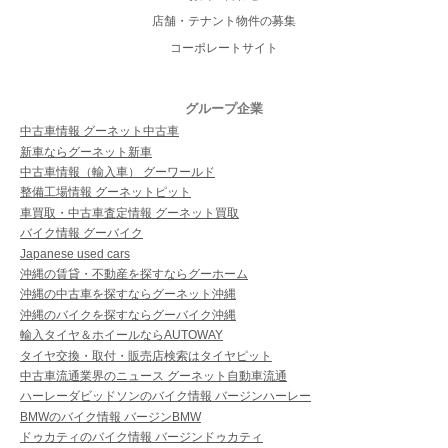
店舗・テナント物件の募集
コーポレートサイト
グループ企業
中古車情報 グーネット中古車
新車ならグーネット新車
中古車情報（輸入車） グーワールド
整備工場情報 グーネットピット
車買取・中古車査定情報 グーネット買取
バイク情報 グーバイク
Japanese used cars
沖縄の賃貸・不動産を探すならグーホーム
沖縄の中古車を探すならグーネット沖縄
沖縄のバイクを探すならグーバイク沖縄
輸入タイヤ＆ホイールならAUTOWAY
タイヤ交換・取付・販売店検索はタイヤピット
中古車流通業界のニュース グーネット自動車流通
ハーレーダビッドソンのバイク情報 バージンハーレー
BMWのバイク情報 バージンBMW
ドゥカティのバイク情報 バージンドゥカティ