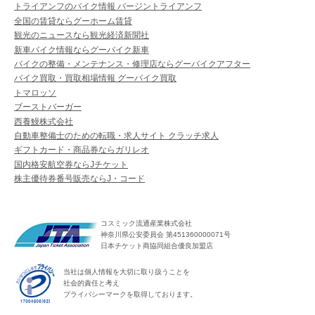
トライアンフのバイク情報 バージントライアンフ
全国の賃貸ならグーホーム賃貸
観光のニュースなら観光経済新聞社
新車バイク情報ならグーバイク新車
バイクの整備・メンテナンス・修理店ならグーバイクアフター
バイク買取・買取相場情報 グーバイク買取
トマロッソ
ブーストバーガー
西養鰻株式会社
自動車整備士のための転職・求人サイト クラッチ求人
ギフトカード・商品券ならガリレオ
国内格安航空券ならJチケット
株主優待券番号販売ならJ・コード
コスミック流通産業株式会社
神奈川県公安委員会 第451360000071号
日本チケット商協同組合優良加盟店
当社は個人情報を大切に取り扱うことを
社会的責任と考え
プライバシーマークを取得しております。