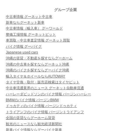
グループ企業
中古車情報 グーネット中古車
新車ならグーネット新車
中古車情報（輸入車） グーワールド
整備工場情報 グーネットピット
車買取・中古車査定情報 グーネット買取
バイク情報 グーバイク
Japanese used cars
沖縄の賃貸・不動産を探すならグーホーム
沖縄の中古車を探すならグーネット沖縄
沖縄のバイクを探すならグーバイク沖縄
輸入タイヤ＆ホイールならAUTOWAY
タイヤ交換・取付・販売店検索はタイヤピット
中古車流通業界のニュース グーネット自動車流通
ハーレーダビッドソンのバイク情報 バージンハーレー
BMWのバイク情報 バージンBMW
ドゥカティのバイク情報 バージンドゥカティ
トライアンフのバイク情報 バージントライアンフ
全国の賃貸ならグーホーム賃貸
観光のニュースなら観光経済新聞社
新車バイク情報ならグーバイク新車