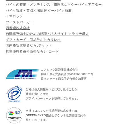
バイクの整備・メンテナンス・修理店ならグーバイクアフター
バイク買取・買取相場情報 グーバイク買取
トマロッソ
ブーストバーガー
西養鰻株式会社
自動車整備士のための転職・求人サイト クラッチ求人
ギフトカード・商品券ならガリレオ
国内格安航空券ならJチケット
株主優待券番号販売ならJ・コード
コスミック流通産業株式会社
神奈川県公安委員会 第451360000071号
日本チケット商協同組合優良加盟店
当社は個人情報を大切に取り扱うことを
社会的責任と考え
プライバシーマークを取得しております。
当社（コスミック流通産業株式会社）は
GREEN×EXPO協会とチケット販売委託契約を
結んでおります。