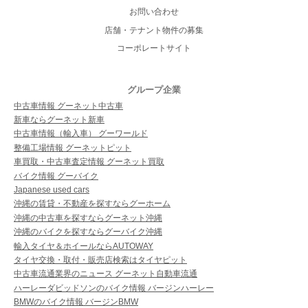
お問い合わせ
店舗・テナント物件の募集
コーポレートサイト
グループ企業
中古車情報 グーネット中古車
新車ならグーネット新車
中古車情報（輸入車） グーワールド
整備工場情報 グーネットピット
車買取・中古車査定情報 グーネット買取
バイク情報 グーバイク
Japanese used cars
沖縄の賃貸・不動産を探すならグーホーム
沖縄の中古車を探すならグーネット沖縄
沖縄のバイクを探すならグーバイク沖縄
輸入タイヤ＆ホイールならAUTOWAY
タイヤ交換・取付・販売店検索はタイヤピット
中古車流通業界のニュース グーネット自動車流通
ハーレーダビッドソンのバイク情報 バージンハーレー
BMWのバイク情報 バージンBMW