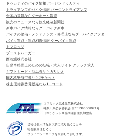
ドゥカティのバイク情報 バージンドゥカティ
トライアンフのバイク情報 バージントライアンフ
全国の賃貸ならグーホーム賃貸
観光のニュースなら観光経済新聞社
新車バイク情報ならグーバイク新車
バイクの整備・メンテナンス・修理店ならグーバイクアフター
バイク買取・買取相場情報 グーバイク買取
トマロッソ
ブーストバーガー
西養鰻株式会社
自動車整備士のための転職・求人サイト クラッチ求人
ギフトカード・商品券ならガリレオ
国内格安航空券ならJチケット
株主優待券番号販売ならJ・コード
コスミック流通産業株式会社
神奈川県公安委員会 第451360000071号
日本チケット商協同組合優良加盟店
当社は個人情報を大切に取り扱うことを
社会的責任と考え
プライバシーマークを取得しております。