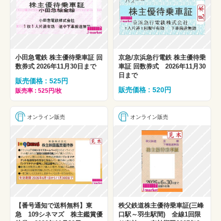
小田急電鉄 株主優待乗車証 回
京急/京浜急行電鉄 株主優待乗
数券式 2026年11月30日まで
車証 回数券式 2026年11月30
日まで
販売価格 : 525円
販売価格 : 520円
販売率 : 525円/枚
オンライン販売
オンライン販売
【番号通知で送料無料】東
秩父鉄道株主優待乗車証(三峰
急 109シネマズ 株主鑑賞優
口駅～羽生駅間) 全線1回限