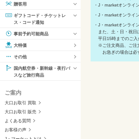
贈答用
・J・marketオン
・J・marketオン
ギフトコード・チケットレ
ス・コード通知
・J・marketオン
また、土・日・祝日は
事前予約可能商品
平日15時までのご入
※ご注文商品、ご注文
大特価
お急ぎの場合は必ず
その他
国内航空券・新幹線・夜行バ
スなど旅行商品
ご案内
大口お取引 買取
大口お取引 販売
よくある質問
お客様の声
J・マーケットとは