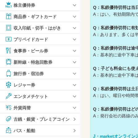
株主優待券
Q：私鉄優待切符は当
A：はい。有効期限内
商品券・ギフトカード
Q：私鉄優待切符に有
収入印紙・切手・はがき
A：あります。多くは
プリペイドカード
Q：私鉄優待切符は途
食事券・ビール券
A：基本的に途中下車
新幹線・特急回数券
Q：子ども料金にも使
旅行券・宿泊券
A：基本的に途中下車
レジャー券
Q：私鉄優待切符は土
A：はい。曜日や時間
エンタメチケット
外貨両替
Q：私鉄優待切符はど
A：発行会社の路線の
古銭・銀貨・プレミアコイン
バス・船舶
J・marketオンラ