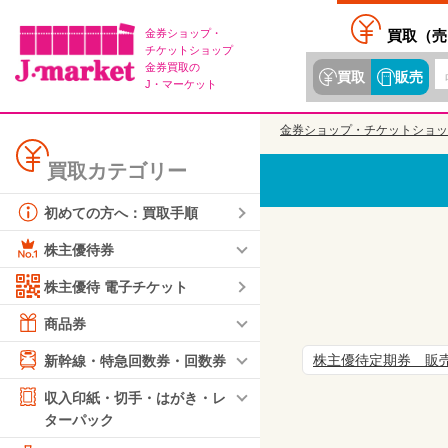
金券ショップ・
買取（
売
チケットショップ
金券買取の
買取
販売
J・マーケット
金券ショップ・チケットショッ
買取カテゴリー
初めての方へ：買取手順
株主優待券
株主優待 電子チケット
商品券
株主優待定期券 販
新幹線・特急回数券・回数券
収入印紙・切手・はがき・レ
ターパック