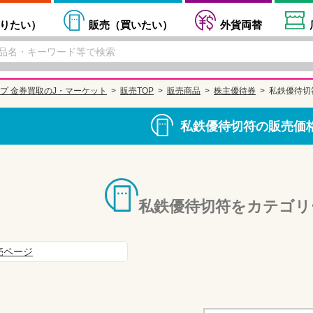
りたい
）
販売（
買いたい
）
外貨両替
プ 金券買取のJ・マーケット
販売TOP
販売商品
株主優待券
私鉄優待切
私鉄優待切符の販売価
私鉄優待切符をカテゴリ
売ページ