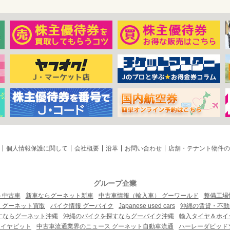
個人情報保護に関して
会社概要
沿革
お問い合わせ
店舗・テナント物件の
グループ企業
ト中古車
新車ならグーネット新車
中古車情報（輸入車） グーワールド
整備工場
 グーネット買取
バイク情報 グーバイク
Japanese used cars
沖縄の賃貸・不動
すならグーネット沖縄
沖縄のバイクを探すならグーバイク沖縄
輸入タイヤ＆ホイー
タイヤピット
中古車流通業界のニュース グーネット自動車流通
ハーレーダビッド