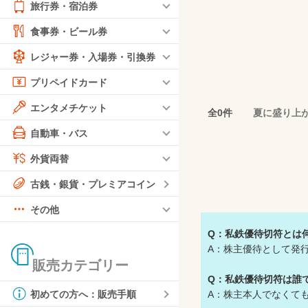
旅行券・宿泊券
食事券・ビール券
レジャー券・入場券・引換券
プリペイドカード
エンタメチケット
全0件
夏に盛り上
自動車・バス
外貨両替
古銭・銀貨・プレミアコイン
その他
Q：私鉄優待切符とは
A：株主優待として発
販売カテゴリー
Q：私鉄優待切符は誰
A：株主本人でなくて
初めての方へ：販売手順